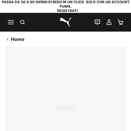
PASSA DA 30 A 60 GIORNI DI RESO IN UN CLICK. SOLO CON UN ACCOUNT
PUMA.
REGISTRATI
RICERCA
CHAT
IL MIO
CA
PUMA.com
Home