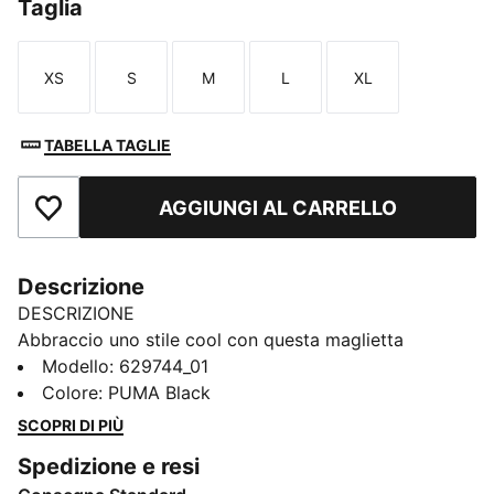
Taglia
XS
S
M
L
XL
Taglia
Taglia
Taglia
Taglia
Taglia
TABELLA TAGLIE
AGGIUNGI AL CARRELLO
Aggiungi ai Preferiti
Descrizione
DESCRIZIONE
Abbraccio uno stile cool con questa maglietta
oversize. Minimal ma d’impatto: il logo PUMA Cat
Modello
:
629744_01
ricamato sul petto e la vestibilità comoda la rendono
Colore
:
PUMA Black
un must-have.
SCOPRI DI PIÙ
CARATTERISTICHE + VANTAGGI
Spedizione e resi
Con almeno il 20% di cotone riciclato