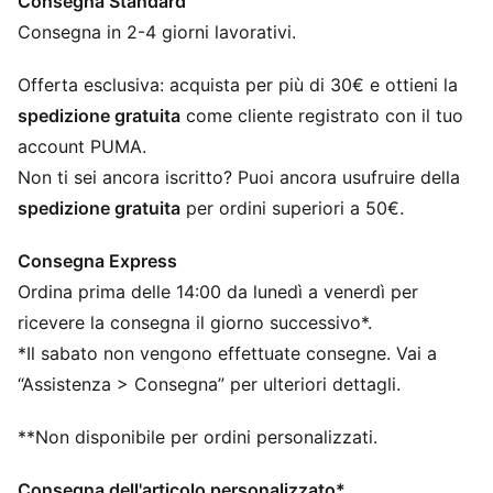
Consegna Standard
DETTAGLI
Vestibilità oversize
Consegna in 2-4 giorni lavorativi.
260 g/m², tessuto single jersey
Lunghezza regolare
Offerta esclusiva: acquista per più di 30€ e ottieni la
Girocollo
spedizione gratuita
come cliente registrato con il tuo
Maniche corte
account PUMA.
Loghi PUMA
Non ti sei ancora iscritto? Puoi ancora usufruire della
spedizione gratuita
per ordini superiori a 50€.
Consegna Express
Ordina prima delle 14:00 da lunedì a venerdì per
ricevere la consegna il giorno successivo*.
*Il sabato non vengono effettuate consegne. Vai a
“Assistenza > Consegna” per ulteriori dettagli.
**Non disponibile per ordini personalizzati.
Consegna dell'articolo personalizzato*