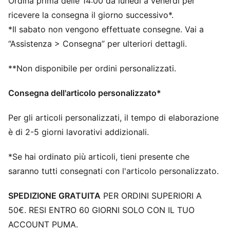
Ordina prima delle 14:00 da lunedì a venerdì per
Suola in gomma
Logo PUMA su linguetta, gambino e tallone
ricevere la consegna il giorno successivo*.
Striscia Formstrip PUMA sul lato interno ed esterno
*Il sabato non vengono effettuate consegne. Vai a
“Assistenza > Consegna” per ulteriori dettagli.
**Non disponibile per ordini personalizzati.
Consegna dell'articolo personalizzato*
Per gli articoli personalizzati, il tempo di elaborazione
è di 2-5 giorni lavorativi addizionali.
*Se hai ordinato più articoli, tieni presente che
saranno tutti consegnati con l'articolo personalizzato.
SPEDIZIONE GRATUITA
PER ORDINI SUPERIORI A
50€. RESI ENTRO 60 GIORNI SOLO CON IL TUO
ACCOUNT PUMA.