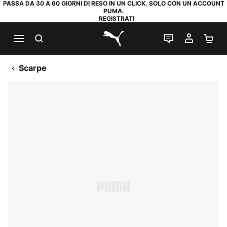
PASSA DA 30 A 60 GIORNI DI RESO IN UN CLICK. SOLO CON UN ACCOUNT
PUMA.
REGISTRATI
RICERCA
CHAT
IL MIO
CA
PUMA.com
Scarpe