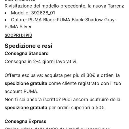
Rivisitazione del modello precedente, la nuova Tarrenz
SB III fonde la praticità di uno stivale con lo stile di
Modello
:
392628_01
una sneaker. Moderne e monocromatiche, con linee
Colore
:
PUMA Black-PUMA Black-Shadow Gray-
pulite e una suola con plateau, queste scarpe eleganti
PUMA Silver
donano energia a qualsiasi abbigliamento.
SCOPRI DI PIÙ
CARATTERISTICHE + VANTAGGI
Spedizione e resi
Contenuto riciclato: La tomaia della scarpa è
Consegna Standard
realizzata con almeno il 20% di materiale riciclato
come passo verso un futuro migliore
Consegna in 2-4 giorni lavorativi.
SOFTFOAM+: comoda soletta interna che garantisce
una morbida ammortizzazione grazie a un tacco più
Offerta esclusiva: acquista per più di 30€ e ottieni la
spesso
spedizione gratuita
come cliente registrato con il tuo
DETTAGLI
account PUMA.
Scarpa con profilo medio
Non ti sei ancora iscritto? Puoi ancora usufruire della
Tomaia in pelle sintetica
spedizione gratuita
per ordini superiori a 50€.
Chiusura a lacci per una calzata perfettamente
aderente
Consegna Express
Intersuola voluminosa in EVA