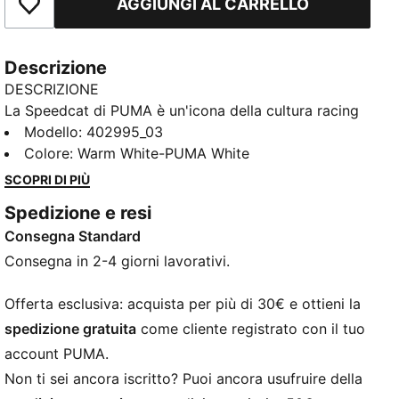
AGGIUNGI AL CARRELLO
Aggiungi ai Preferiti
Descrizione
DESCRIZIONE
La Speedcat di PUMA è un'icona della cultura racing
e dello streetstyle da ormai decenni. Nata per
Modello
:
402995_03
dominare il mondo delle corse, ha ridefinito lo street
Colore
:
Warm White-PUMA White
style con il suo design essenziale e audace. Oggi
SCOPRI DI PIÙ
torna a far parlare di sé, scelta dai pionieri dello stile
Spedizione e resi
di ogni generazione.
Consegna Standard
DETTAGLI
Larghezza: Regolare
Consegna in 2-4 giorni lavorativi.
Tipo di punta: Rotonda
Fibbia: Lacci
Offerta esclusiva: acquista per più di 30€ e ottieni la
Tomaia in tessuto mesh con rivestimenti in nabuk
spedizione gratuita
come cliente registrato con il tuo
Tipo di tacco: Tacco piatto
account PUMA.
Non ti sei ancora iscritto? Puoi ancora usufruire della