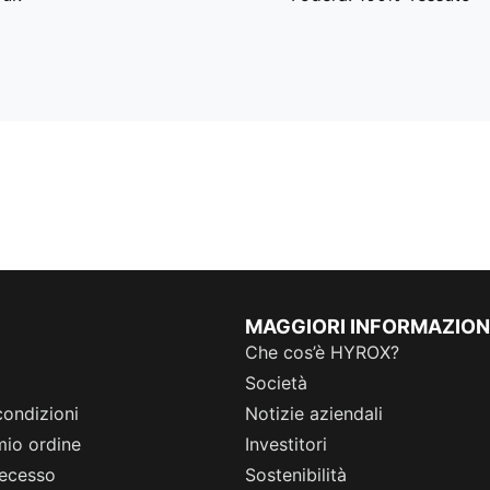
MAGGIORI INFORMAZION
Che cos’è HYROX?
Società
condizioni
Notizie aziendali
 mio ordine
Investitori
 recesso
Sostenibilità