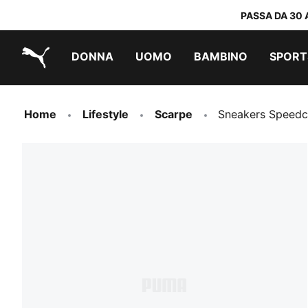
PASSA DA 30 
DONNA
UOMO
BAMBINO
SPORT
PUMA.com
PUMA x TRANSFORMERS
PUMA x DORA THE EXPLORER
Scarpe facili da indossare
Sneakers a meno di 60 CHF
Sneakers a meno di 30 CHF
Home
Lifestyle
Scarpe
Sneakers Speedc