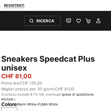
REGISTRATI
.
RICERCA
CHAT
PREFERITI 0
CARRELL
IL M
Sneakers Speedcat Plus
unisex
CHF 81,00
Prima era
:
CHF 135,00
Miglior prezzo per 30 giorni
:
CHF 81,00
(Il prezzo include 8.1% IVA, eventuali
spese di spedizione
escluse.
)
Colore
Warm White-PUMA White