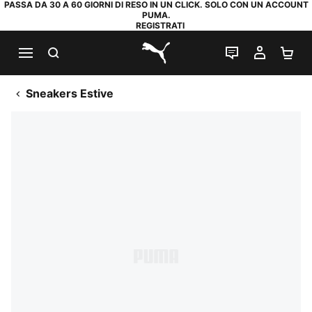
PASSA DA 30 A 60 GIORNI DI RESO IN UN CLICK. SOLO CON UN ACCOUNT
PUMA.
REGISTRATI
RICERCA
CHAT
IL MIO
CA
PUMA.com
Sneakers Estive