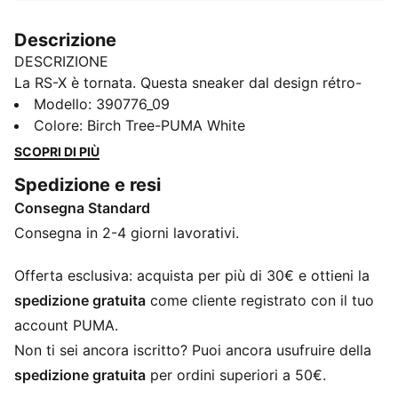
Descrizione
DESCRIZIONE
La RS-X è tornata. Questa sneaker dal design rétro-
futuristico torna con un’estetica innovativa e dettagli
Modello
:
390776_09
spigolosi, accostati a rivestimenti in suede e nabuk. La
Colore
:
Birch Tree-PUMA White
combinazione dà vita a un look senza precedenti,
SCOPRI DI PIÙ
perfetto per mettere in mostra il tuo stile dirompente.
Spedizione e resi
CARATTERISTICHE + VANTAGGI
Consegna Standard
I prodotti in pelle di PUMA seguono una produzione
responsabile grazie al Leather Working Group
Consegna in 2-4 giorni lavorativi.
www.leatherworkinggroup.com
Running System: la comoda tecnologia di
Offerta esclusiva: acquista per più di 30€ e ottieni la
ammortizzazione PUMA celebra la reinterpretazione
spedizione gratuita
come cliente registrato con il tuo
di un periodo unico e di un movimento culturale
account PUMA.
DETTAGLI
Non ti sei ancora iscritto? Puoi ancora usufruire della
Tomaia in rete con rivestimenti in nabuk e pelle
spedizione gratuita
per ordini superiori a 50€.
scamosciata