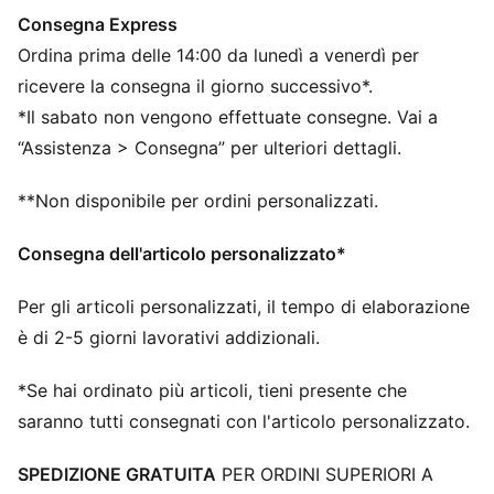
Intersuola in PU con tecnologia RS
Consegna Express
Suola in gomma
Ordina prima delle 14:00 da lunedì a venerdì per
Striscia Formstrip PUMA sul lato interno ed esterno
Loghi PUMA
ricevere la consegna il giorno successivo*.
*Il sabato non vengono effettuate consegne. Vai a
“Assistenza > Consegna” per ulteriori dettagli.
**Non disponibile per ordini personalizzati.
Consegna dell'articolo personalizzato*
Per gli articoli personalizzati, il tempo di elaborazione
è di 2-5 giorni lavorativi addizionali.
*Se hai ordinato più articoli, tieni presente che
saranno tutti consegnati con l'articolo personalizzato.
SPEDIZIONE GRATUITA
PER ORDINI SUPERIORI A