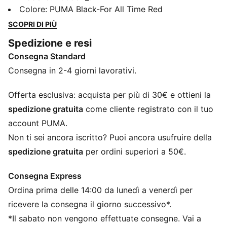
design slip-on per indossarle e toglierle facilmente e
Colore
:
PUMA Black-For All Time Red
di un grande logo PUMA Cat, queste sneakers sono
SCOPRI DI PIÙ
perfette per le giornate attive. La soletta in EVA
Spedizione e resi
assicura un'andatura ammortizzata, rendendo ogni
Consegna Standard
passo leggero e senza sforzo.
CARATTERISTICHE + VANTAGGI
Consegna in 2-4 giorni lavorativi.
COMODO INGRESSO A MANI LIBERE: La nostra
tecnologia SLIPTECH™ consente di indossare queste
Offerta esclusiva: acquista per più di 30€ e ottieni la
scarpe senza usare le mani
spedizione gratuita
come cliente registrato con il tuo
DETTAGLI
account PUMA.
Larghezza regolare
Non ti sei ancora iscritto? Puoi ancora usufruire della
Tomaia in tessuto
spedizione gratuita
per ordini superiori a 50€.
Design slip-on
Soletta in EVA
Consegna Express
Loghi PUMA
Ordina prima delle 14:00 da lunedì a venerdì per
Loghi PUMA
PUMA per bambini: consigliato per bambini dai
ricevere la consegna il giorno successivo*.
quattro agli otto anni
*Il sabato non vengono effettuate consegne. Vai a