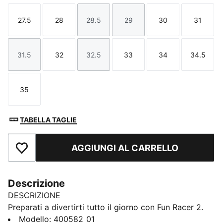
27.5
28
28.5
29
30
31
Taglia
Taglia
Taglia
Taglia
Taglia
Taglia
31.5
32
32.5
33
34
34.5
Taglia
Taglia
Taglia
Taglia
Taglia
Taglia
35
Taglia
TABELLA TAGLIE
AGGIUNGI AL CARRELLO
Aggiungi ai Preferiti
Descrizione
DESCRIZIONE
Preparati a divertirti tutto il giorno con Fun Racer 2.
Dotate di una comoda tomaia elasticizzata, di un
Modello
:
400582_01