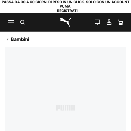
PASSA DA 30 A 60 GIORNI DI RESO IN UN CLICK. SOLO CON UN ACCOUNT
PUMA.
REGISTRATI
RICERCA
CHAT
IL MIO
CA
PUMA.com
Bambini