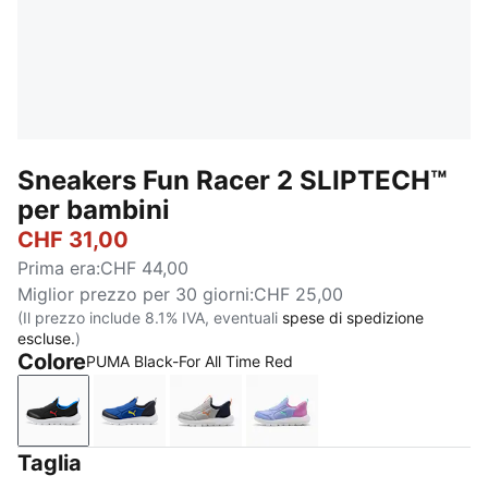
Sneakers Fun Racer 2 SLIPTECH™
per bambini
CHF 31,00
Prima era
:
CHF 44,00
Miglior prezzo per 30 giorni
:
CHF 25,00
(Il prezzo include 8.1% IVA, eventuali
spese di spedizione
escluse.
)
Colore
PUMA Black-For All Time Red
PUMA Black-For All Time Red
Vivid Blue-Lemon Sherbert
Gray Echo-Vermillion-PUMA Navy
Intense Lavender-Mint J
Taglia