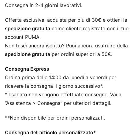
SOFTFOAM+: comoda soletta interna che garantisce
Consegna in 2-4 giorni lavorativi.
una morbida ammortizzazione grazie a un tacco più
spesso
Offerta esclusiva: acquista per più di 30€ e ottieni la
DETTAGLI
spedizione gratuita
come cliente registrato con il tuo
Larghezza: Regolare
account PUMA.
Tipo di punta: Rotonda
Non ti sei ancora iscritto? Puoi ancora usufruire della
Fibbia: Lacci
spedizione gratuita
per ordini superiori a 50€.
Tomaia in materiale sintetico
Tipo di tacco: Tacco piatto
Consegna Express
Fodera: Tessuto
Ordina prima delle 14:00 da lunedì a venerdì per
Suola: Gomma
PUMA per ragazzi: per bambini più grandi dagli otto ai
ricevere la consegna il giorno successivo*.
sedici anni
*Il sabato non vengono effettuate consegne. Vai a
“Assistenza > Consegna” per ulteriori dettagli.
**Non disponibile per ordini personalizzati.
Consegna dell'articolo personalizzato*