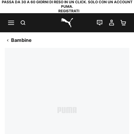
PASSA DA 30 A 60 GIORNI DI RESO IN UN CLICK. SOLO CON UN ACCOUNT
PUMA.
REGISTRATI
RICERCA
CHAT
IL MIO
CA
PUMA.com
Bambine