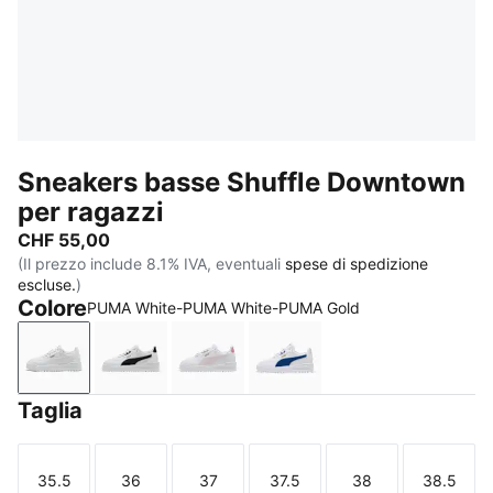
Sneakers basse Shuffle Downtown
per ragazzi
CHF 55,00
(Il prezzo include 8.1% IVA, eventuali
spese di spedizione
escluse.
)
Colore
PUMA White-PUMA White-PUMA Gold
PUMA White-PUMA White-PUMA Gold
PUMA White-PUMA Black-PUMA Gold
PUMA White-Powder Pink
PUMA White-Clyde Roya
Taglia
35.5
36
37
37.5
38
38.5
Taglia
Taglia
Taglia
Taglia
Taglia
Taglia