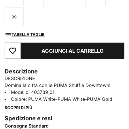
39
Taglia
TABELLA TAGLIE
AGGIUNGI AL CARRELLO
Aggiungi ai Preferiti
Descrizione
DESCRIZIONE
Domina la città con le PUMA Shuffle Downtown!
Disponibili in versione dal profilo medio o classica,
Modello
:
403739_01
queste sneakers uniscono stile disinvolto e comfort
Colore
:
PUMA White-PUMA White-PUMA Gold
assoluto per accompagnarti ovunque. Perfette per
SCOPRI DI PIÙ
ogni occasione, sono pronte a seguirti nei tuoi
Spedizione e resi
movimenti con un look sempre impeccabile.
Consegna Standard
CARATTERISTICHE + VANTAGGI