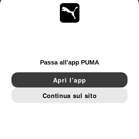
MAGGIORI INFORMAZIONI
OTTIENI TUTTI GLI AGGIORNAMENTI
SCOPRI ORA
SWITZERLAND
YouTube
Twitter
Pinterest
Instagram
Facebo
© PUMA EUROPE GMBH, 2026. TUTTI I DIRITTI RISERVATI
DATI AZIENDALI E LEGALI