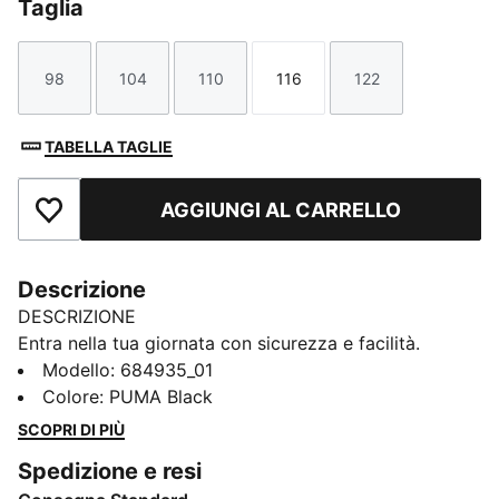
Taglia
98
104
110
116
122
Taglia
Taglia
Taglia
Taglia
Taglia
TABELLA TAGLIE
AGGIUNGI AL CARRELLO
Aggiungi ai Preferiti
Descrizione
DESCRIZIONE
Entra nella tua giornata con sicurezza e facilità.
Caratterizzati da una stampa in gomma Logo n. 1 e da
Modello
:
684935_01
un elastico in vita, questi pantaloncini PUMA sono
Colore
:
PUMA Black
pensati per chi abbraccia ogni momento. Senti
SCOPRI DI PIÙ
l'energia e fai la tua mossa con PUMA.
Spedizione e resi
CARATTERISTICHE + VANTAGGI