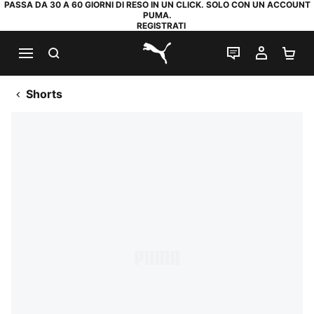
PASSA DA 30 A 60 GIORNI DI RESO IN UN CLICK. SOLO CON UN ACCOUNT
PUMA.
REGISTRATI
RICERCA
CHAT
IL MIO
CA
PUMA.com
Shorts