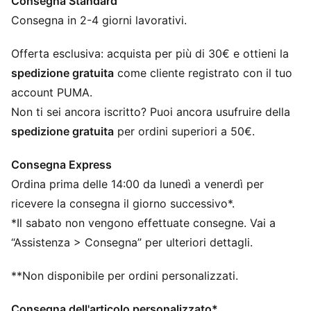
Consegna Standard
Con almeno il 50% di materiale riciclato
DETTAGLI
Consegna in 2-4 giorni lavorativi.
Vestibilità regolare
French Terry
Offerta esclusiva: acquista per più di 30€ e ottieni la
Lunghezza al ginocchio
spedizione gratuita
come cliente registrato con il tuo
Vita media
account PUMA.
Tasca laterale
Non ti sei ancora iscritto? Puoi ancora usufruire della
PUMA per bambini: consigliato per bambini dai
spedizione gratuita
per ordini superiori a 50€.
quattro agli otto anni
Consegna Express
Ordina prima delle 14:00 da lunedì a venerdì per
ricevere la consegna il giorno successivo*.
*Il sabato non vengono effettuate consegne. Vai a
“Assistenza > Consegna” per ulteriori dettagli.
**Non disponibile per ordini personalizzati.
Consegna dell'articolo personalizzato*