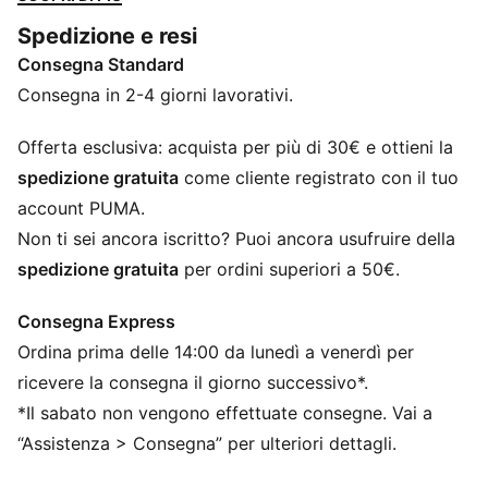
abbiamo aggiunto un punto di perno per movimenti di
Spedizione e resi
rotazione fluidi.
Consegna Standard
CARATTERISTICHE + VANTAGGI
CMEVA: Materiale EVA stampato a compressione di
Consegna in 2-4 giorni lavorativi.
PUMA per prestazioni leggere
DETTAGLI
Offerta esclusiva: acquista per più di 30€ e ottieni la
Larghezza regolare
spedizione gratuita
come cliente registrato con il tuo
Tomaia in materiale sintetico
account PUMA.
Chiusura a lacci
Non ti sei ancora iscritto? Puoi ancora usufruire della
Consigliata per: pronatori neutri
spedizione gratuita
per ordini superiori a 50€.
Loghi PUMA
100% sintetico
Consegna Express
Ordina prima delle 14:00 da lunedì a venerdì per
ricevere la consegna il giorno successivo*.
*Il sabato non vengono effettuate consegne. Vai a
“Assistenza > Consegna” per ulteriori dettagli.