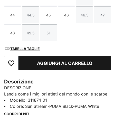
44
44.5
45
46
46.5
47
Taglia
Taglia
Taglia
Taglia
Taglia
Taglia
48
49.5
51
Taglia
Taglia
Taglia
TABELLA TAGLIE
AGGIUNGI AL CARRELLO
Aggiungi ai Preferiti
Descrizione
DESCRIZIONE
Lancia come i migliori atleti del mondo con le scarpe
da lancio d'élite di PUMA. Caratterizzata da una suola
Modello
:
311874_01
in gomma 360 premium per il grip e un cinturino a
Colore
:
Sun Stream-PUMA Black-PUMA White
metà piede per una calzata più personalizzata,
SCOPRI DI PIÙ