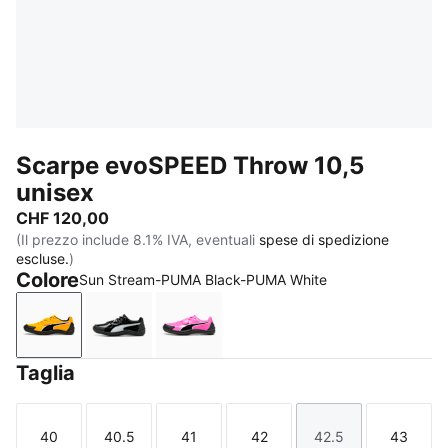
Scarpe evoSPEED Throw 10,5
unisex
CHF 120,00
(Il prezzo include 8.1% IVA, eventuali
spese di spedizione
escluse.
)
Colore
Sun Stream-PUMA Black-PUMA White
Sun Stream-PUMA Black-PUMA White
PUMA Black-PUMA White
Poison Pink-Sun Stream-PUMA Bl
Taglia
40
40.5
41
42
42.5
43
Taglia
Taglia
Taglia
Taglia
Taglia
Taglia