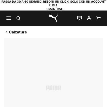
PASSA DA 30 A 60 GIORNI DI RESO IN UN CLICK. SOLO CON UN ACCOUNT
PUMA.
REGISTRATI
RICERCA
CHAT
IL MIO
CA
PUMA.com
Calzature