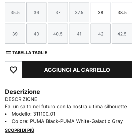
35.5
36
37
37.5
38
38.5
Taglia
Taglia
Taglia
Taglia
Taglia
Taglia
39
40
40.5
41
42
42.5
Taglia
Taglia
Taglia
Taglia
Taglia
Taglia
TABELLA TAGLIE
AGGIUNGI AL CARRELLO
Aggiungi ai Preferiti
Descrizione
DESCRIZIONE
Fai un salto nel futuro con la nostra ultima silhouette
da running da donna. Dotata di ammortizzazione
Modello
:
311100_01
Softride e trazione in gomma a zone, è pensata per
Colore
:
PUMA Black-PUMA White-Galactic Gray
chi ama stile e comfort. Perfetto per il tuo stile di vita
SCOPRI DI PIÙ
attivo.