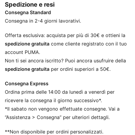
Spedizione e resi
CARATTERISTICHE + VANTAGGI
Consegna Standard
La tomaia delle scarpe è realizzata con almeno il 30%
di materiali riciclati
Consegna in 2-4 giorni lavorativi.
SOFTRIDE: morbida schiuma per un’ammortizzazione
e un comfort ottimali tutto il giorno
Offerta esclusiva: acquista per più di 30€ e ottieni la
SOFTFOAM+: comoda soletta interna che garantisce
spedizione gratuita
come cliente registrato con il tuo
una morbida ammortizzazione grazie a un tacco più
account PUMA.
spesso
Non ti sei ancora iscritto? Puoi ancora usufruire della
DETTAGLI
spedizione gratuita
per ordini superiori a 50€.
Chiusura a lacci
Scarpa bassa
Consegna Express
Grado di ammortizzazione: Media
Ordina prima delle 14:00 da lunedì a venerdì per
Suola in gomma a zone per trazione
Loghi PUMA
ricevere la consegna il giorno successivo*.
*Il sabato non vengono effettuate consegne. Vai a
“Assistenza > Consegna” per ulteriori dettagli.
**Non disponibile per ordini personalizzati.