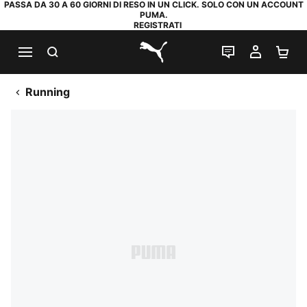
PASSA DA 30 A 60 GIORNI DI RESO IN UN CLICK. SOLO CON UN ACCOUNT
PUMA.
REGISTRATI
RICERCA
CHAT
IL MIO
CA
PUMA.com
Running