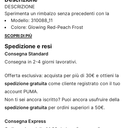
DESCRIZIONE
Sperimenta un rimbalzo senza precedenti con la
MagMax NITRO™. Grazie all'impressionante quantità di
Modello
:
310088_11
tecnologia NITROFOAM™ all'avanguardia, queste
Colore
:
Glowing Red-Peach Frost
scarpe vi spingeranno senza sforzo da un chilometro
SCOPRI DI PIÙ
all'altro, riempiendo la vostra falcata con entusiasmo e
Spedizione e resi
facilità. Intorno al piede si trovano una rete
Consegna Standard
confortevole, una linguetta in maglia di lusso e un
tallone ammortizzato. Il PUMAGRIP protegge il
Consegna in 2-4 giorni lavorativi.
prezioso NITROFOAM™ e fornisce una trazione di
altissimo livello per mantenere i piedi saldi.
Offerta esclusiva: acquista per più di 30€ e ottieni la
CARATTERISTICHE + VANTAGGI
spedizione gratuita
come cliente registrato con il tuo
La tomaia delle scarpe è realizzata con almeno il 20%
account PUMA.
di materiali riciclati
Non ti sei ancora iscritto? Puoi ancora usufruire della
NITROFOAM™: schiuma avanzata infusa di azoto,
spedizione gratuita
per ordini superiori a 50€.
progettata per fornire reattività e ammortizzazione di
qualità superiore in un pacchetto leggero
Consegna Express
PUMAGRIP: suola in gomma resistente che offre