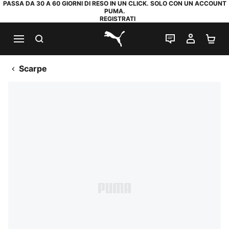
PASSA DA 30 A 60 GIORNI DI RESO IN UN CLICK. SOLO CON UN ACCOUNT
PUMA.
REGISTRATI
RICERCA
CHAT
IL MIO
CA
PUMA.com
Scarpe