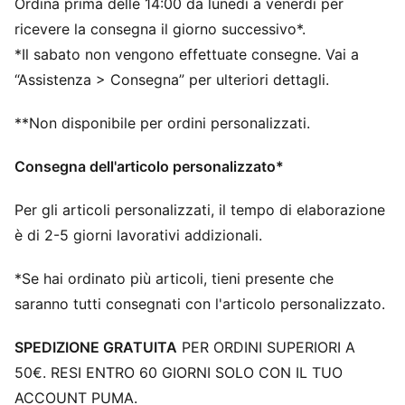
Ordina prima delle 14:00 da lunedì a venerdì per
trazione su più superfici.​​
NITROFOAM™: schiuma avanzata infusa di azoto,
ricevere la consegna il giorno successivo*.
progettata per fornire reattività e ammortizzazione di
*Il sabato non vengono effettuate consegne. Vai a
qualità superiore in un pacchetto leggero
“Assistenza > Consegna” per ulteriori dettagli.
DETTAGLI
Vestibilità regolare
**Non disponibile per ordini personalizzati.
Tomaia in mesh ingegnerizzato
Altezza dello stack: 46 mm / 38 mm
Consegna dell'articolo personalizzato*
Peso: 300g (per la taglia 42)
Dislivello tra tallone e punta: 8 mm
Per gli articoli personalizzati, il tempo di elaborazione
Consigliata per: pronatori neutri
è di 2-5 giorni lavorativi addizionali.
*Se hai ordinato più articoli, tieni presente che
saranno tutti consegnati con l'articolo personalizzato.
SPEDIZIONE GRATUITA
PER ORDINI SUPERIORI A
50€. RESI ENTRO 60 GIORNI SOLO CON IL TUO
ACCOUNT PUMA.