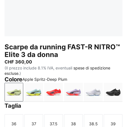
Scarpe da running FAST-R NITRO™
Elite 3 da donna
CHF 360,00
(Il prezzo include 8.1% IVA, eventuali
spese di spedizione
escluse.
)
Colore
Apple Spritz-Deep Plum
Apple Spritz-Deep Plum
Fresh Water-Lemon Crush
Ultra Red-Inky Depths-PUMA Whi
Light Lavender-Inky Dep
PUMA White-Ch
PUMA 
Taglia
36
37
37.5
38
38.5
39
Taglia
Taglia
Taglia
Taglia
Taglia
Taglia