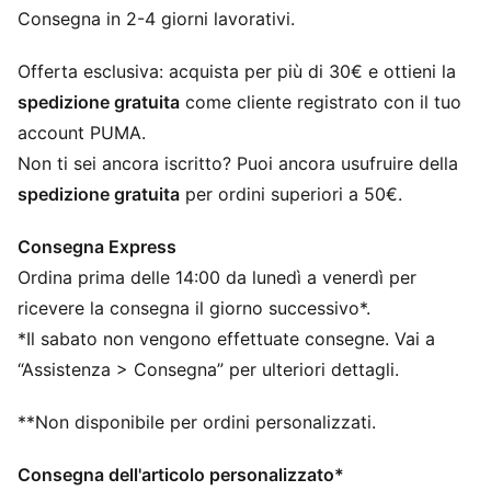
stabilizzare l'intersuola e massimizzare il trasferimento
Consegna in 2-4 giorni lavorativi.
di energia
NITROFOAM™ Elite: Tecnologia in schiuma
Offerta esclusiva: acquista per più di 30€ e ottieni la
estremamente leggera e dalle elevate prestazioni per
spedizione gratuita
come cliente registrato con il tuo
la massima reattività
account PUMA.
DETTAGLI
Non ti sei ancora iscritto? Puoi ancora usufruire della
Progettato per: corsa su strada
spedizione gratuita
per ordini superiori a 50€.
Larghezza: Regolare
Chiusura: Lacci
Consegna Express
Pronazione: Neutro
Ordina prima delle 14:00 da lunedì a venerdì per
Ammortizzazione: Massima
Numero medio di chilometri: 300 km
ricevere la consegna il giorno successivo*.
Dislivello tra tallone e punta: 8 mm
*Il sabato non vengono effettuate consegne. Vai a
Peso: 170 g (per la taglia 42)
“Assistenza > Consegna” per ulteriori dettagli.
**Non disponibile per ordini personalizzati.
Consegna dell'articolo personalizzato*