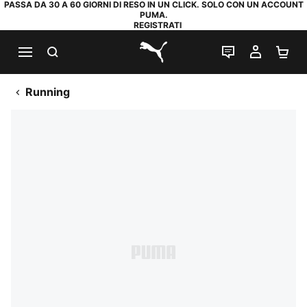
PASSA DA 30 A 60 GIORNI DI RESO IN UN CLICK. SOLO CON UN ACCOUNT
PUMA.
REGISTRATI
RICERCA
CHAT
IL MIO
CA
PUMA.com
Running