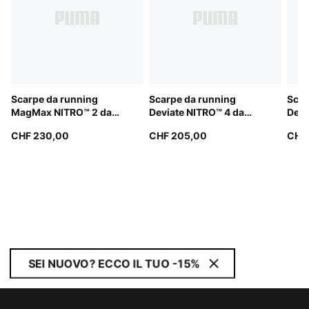
Scarpe da running
Scarpe da running
Scar
MagMax NITRO™ 2 da
Deviate NITRO™ 4 da
Devi
donna
uomo
don
CHF 230,00
CHF 205,00
CHF
SEI NUOVO? ECCO IL TUO -15%