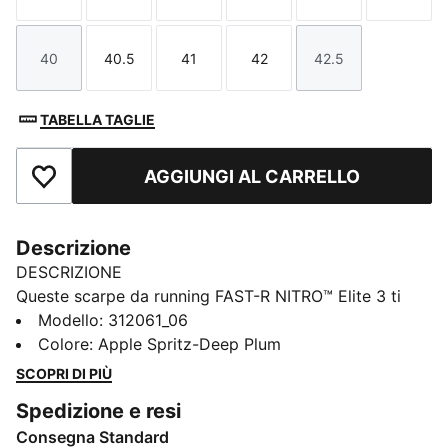
40
40.5
41
42
42.5
Taglia
Taglia
Taglia
Taglia
Taglia
TABELLA TAGLIE
AGGIUNGI AL CARRELLO
Aggiungi ai Preferiti
Descrizione
DESCRIZIONE
Queste scarpe da running FAST-R NITRO™ Elite 3 ti
aiuteranno a spingere il ritmo durante le competizioni.
Modello
:
312061_06
Sono dotate di propulsione in fibra di carbonio, una
Colore
:
Apple Spritz-Deep Plum
tomaia leggera con una sensazione morbida e una
SCOPRI DI PIÙ
trazione sicura.
Spedizione e resi
CARATTERISTICHE + VANTAGGI
Consegna Standard
PWRPLATE: Piastra in fibra di carbonio progettata per