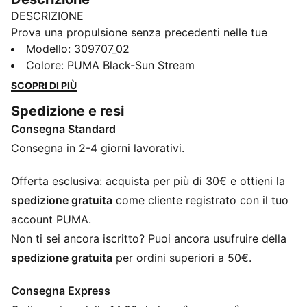
DESCRIZIONE
Prova una propulsione senza precedenti nelle tue
corse di allenamento quotidiane con le Deviate
Modello
:
309707_02
NITRO™ 3, dotate di tecnologia PWRPLATE e schiuma
Colore
:
PUMA Black-Sun Stream
NITRO™. Queste scarpe altamente reattivo offrono una
SCOPRI DI PIÙ
corsa scattante, infondendo velocità a ogni passo.
Spedizione e resi
CARATTERISTICHE + VANTAGGI
Consegna Standard
NITROFOAM™: schiuma avanzata infusa di azoto,
progettata per fornire reattività e ammortizzazione di
Consegna in 2-4 giorni lavorativi.
qualità superiore in un pacchetto leggero
PWRPLATE: Piastra in fibra di carbonio progettata per
Offerta esclusiva: acquista per più di 30€ e ottieni la
stabilizzare l'intersuola e massimizzare il trasferimento
spedizione gratuita
come cliente registrato con il tuo
di energia
account PUMA.
La tomaia delle scarpe è realizzata con almeno il 20%
Non ti sei ancora iscritto? Puoi ancora usufruire della
di materiali riciclati
spedizione gratuita
per ordini superiori a 50€.
DETTAGLI
Vestibilità regolare
Consegna Express
Tomaia in mesh ingegnerizzato