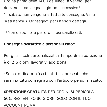
Ordina prima delle 14:00 da lunedì a venerdì per
Altezza dello stack: 39 mm / 29 mm
Peso: 270 g (per la taglia 42)
ricevere la consegna il giorno successivo*.
Dislivello tra tallone e punta: 10 mm
*Il sabato non vengono effettuate consegne. Vai a
Consigliata per: pronatori neutri
“Assistenza > Consegna” per ulteriori dettagli.
**Non disponibile per ordini personalizzati.
Consegna dell'articolo personalizzato*
Per gli articoli personalizzati, il tempo di elaborazione
è di 2-5 giorni lavorativi addizionali.
*Se hai ordinato più articoli, tieni presente che
saranno tutti consegnati con l'articolo personalizzato.
SPEDIZIONE GRATUITA
PER ORDINI SUPERIORI A
50€. RESI ENTRO 60 GIORNI SOLO CON IL TUO
ACCOUNT PUMA.