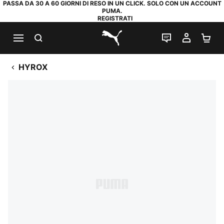
PASSA DA 30 A 60 GIORNI DI RESO IN UN CLICK. SOLO CON UN ACCOUNT
PUMA.
REGISTRATI
RICERCA
CHAT
IL MIO
CA
PUMA.com
HYROX