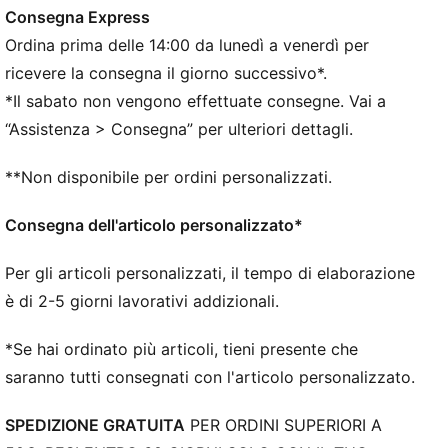
infusa di azoto che utilizza materie prime di qualità
Consegna Express
superiore per fornire il massimo ritorno di energia
Ordina prima delle 14:00 da lunedì a venerdì per
PUMAGRIP: La suola è realizzata con una mescola di
gomma resistente per una trazione su più superfici
ricevere la consegna il giorno successivo*.
La tomaia delle scarpe è realizzata con almeno il 30%
*Il sabato non vengono effettuate consegne. Vai a
di materiali riciclati.
“Assistenza > Consegna” per ulteriori dettagli.
DETTAGLI
Vestibilità: Regolare
**Non disponibile per ordini personalizzati.
Tipo di punta: Rotonda
Fibbia: Lacci
Consegna dell'articolo personalizzato*
Tipo di tacco: Tacco piatto
Dislivello tra tallone e punta: 10 mm
Per gli articoli personalizzati, il tempo di elaborazione
Altezza dello stack: 40 mm / 30 mm
è di 2-5 giorni lavorativi addizionali.
Peso (per la taglia 37): 215 g
Consigliato per pronatori neutri
*Se hai ordinato più articoli, tieni presente che
saranno tutti consegnati con l'articolo personalizzato.
SPEDIZIONE GRATUITA
PER ORDINI SUPERIORI A