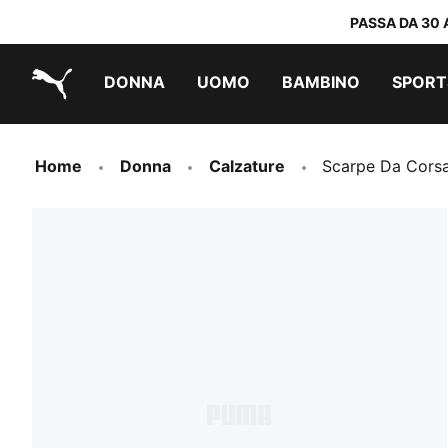
PASSA DA 30 
DONNA
UOMO
BAMBINO
SPORT
PUMA.com
PUMA x TRANSFORMERS
PUMA x DORA THE EXPLORER
Scarpe facili da indossare
Sneakers a meno di 60 CHF
Sneakers a meno di 30 CHF
Home
Donna
Calzature
Scarpe Da Cors