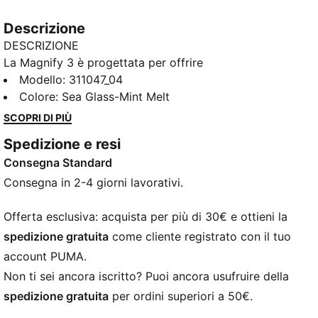
Descrizione
DESCRIZIONE
La Magnify 3 è progettata per offrire
un’ammortizzazione superiore e comfort per tutto il
Modello
:
311047_04
giorno. Ideale per ogni corsa in cui morbidezza e
Colore
:
Sea Glass-Mint Melt
supporto sono fondamentali, presenta una tomaia in
SCOPRI DI PIÙ
mesh tecnico traspirante e un’ammortizzazione
Spedizione e resi
NITROFOAM™ stratificata per una corsa fluida e
Consegna Standard
reattiva. Che tu stia affrontando lunghe distanze o
corra solo per il piacere, questa scarpa amplifica il
Consegna in 2-4 giorni lavorativi.
tuo comfort e ti mantiene sempre in movimento.
CARATTERISTICHE + VANTAGGI
Offerta esclusiva: acquista per più di 30€ e ottieni la
TRASPIRABILITÀ: Materiale in maglia di qualità
spedizione gratuita
come cliente registrato con il tuo
superiore progettato per garantire traspirabilità ed
account PUMA.
elasticità, rinforzato con PWRTAPE per garantire
Non ti sei ancora iscritto? Puoi ancora usufruire della
durata e tenuta
spedizione gratuita
per ordini superiori a 50€.
NITROFOAM™: Innovativa tecnologia di schiuma