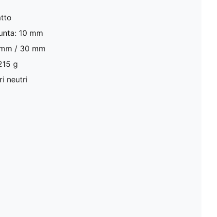
atto
 punta: 10 mm
0 mm / 30 mm
 215 g
i neutri