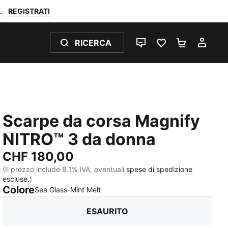
REGISTRATI
.
RICERCA
CHAT
PREFERITI 0
CARRELL
IL M
Scarpe da corsa Magnify
NITRO™ 3 da donna
CHF 180,00
(Il prezzo include 8.1% IVA, eventuali
spese di spedizione
escluse.
)
Colore
:
Esaurito
Sea Glass-Mint Melt
ESAURITO