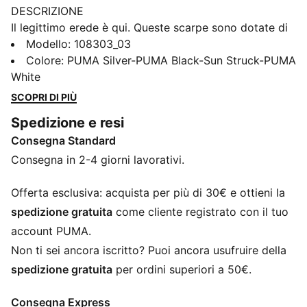
DESCRIZIONE
Il legittimo erede è qui. Queste scarpe sono dotate di
una tomaia K-BETTER™ per un tocco senza pari,
Modello
:
108303_03
GRIPCONTROL 3D per un migliore controllo della palla
Colore
:
PUMA Silver-PUMA Black-Sun Struck-PUMA
e una suola leggera per la massima manovrabilità.
White
Sperimentate la vestibilità e il comfort perfetti con la
SCOPRI DI PIÙ
tecnologia NanoGrip e l'imbottitura ORTHOLITE®. Fate
Spedizione e resi
sapere a tutti che c'è un nuovo KING in città.
Consegna Standard
CARATTERISTICHE + VANTAGGI
Tomaia realizzata con almeno il 30% di materiali
Consegna in 2-4 giorni lavorativi.
riciclati
K-BETTER: meglio senza pelle. Materiale della tomaia
Offerta esclusiva: acquista per più di 30€ e ottieni la
K-BETTER™ non a base animale per una nuova e
spedizione gratuita
come cliente registrato con il tuo
migliorata interpretazione del tocco, del comfort e
account PUMA.
della durata del marchio KING.
Non ti sei ancora iscritto? Puoi ancora usufruire della
ORTHOLITE®: imbottitura in memory foam nel tallone,
spedizione gratuita
per ordini superiori a 50€.
per un maggiore comfort
GRIPCONTROL 3D: la struttura a coste sul lato
Consegna Express