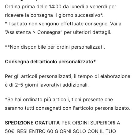
mediale migliora il controllo della palla
Ordina prima delle 14:00 da lunedì a venerdì per
DETTAGLI
Suola leggera con contrafforte esterno, inserto di
ricevere la consegna il giorno successivo*.
supporto e tacchetti conici per la massima
*Il sabato non vengono effettuate consegne. Vai a
manovrabilità
“Assistenza > Consegna” per ulteriori dettagli.
La struttura slip-on in maglia con collo basso assicura
una calzata comoda
**Non disponibile per ordini personalizzati.
Vestibilità regolare
Chiusura: lacci
Consegna dell'articolo personalizzato*
La soletta interna leggera e rimovibile con tecnologia
NanoGrip impedisce al piede di scivolare all’interno
Per gli articoli personalizzati, il tempo di elaborazione
della scarpa
è di 2-5 giorni lavorativi addizionali.
FG/AG: adatte a superfici naturali dure e terreni in
erba sintetica (4G)
*Se hai ordinato più articoli, tieni presente che
saranno tutti consegnati con l'articolo personalizzato.
SPEDIZIONE GRATUITA
PER ORDINI SUPERIORI A
50€. RESI ENTRO 60 GIORNI SOLO CON IL TUO