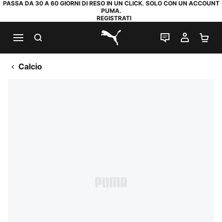
PASSA DA 30 A 60 GIORNI DI RESO IN UN CLICK. SOLO CON UN ACCOUNT
PUMA.
REGISTRATI
RICERCA
CHAT
IL MIO
CA
PUMA.com
Calcio