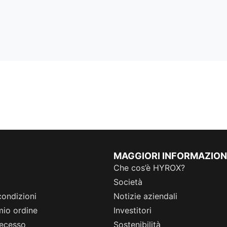
MAGGIORI INFORMAZION
Che cos’è HYROX?
Società
condizioni
Notizie aziendali
 mio ordine
Investitori
 recesso
Sostenibilità