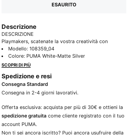
ESAURITO
Descrizione
DESCRIZIONE
Playmakers, scatenate la vostra creatività con
FUTURE 8. Dotata di FUZIONFIT per una calzata
Modello
:
108359_04
aderente, GripControl Pro per un controllo di palla
Colore
:
PUMA White-Matte Silver
migliorato e una suola Peba leggera per un
SCOPRI DI PIÙ
movimento agile sull'erba artificiale. Giocate con o
Spedizione e resi
senza lacci e rimanete freschi con la tecnologia
Consegna Standard
Ortholite® O-Therm™. Quando indossi la FUTURE, sei
il FUTURE. E ora... Esprimi la tua creatività.
Consegna in 2-4 giorni lavorativi.
CARATTERISTICHE + VANTAGGI
La tomaia della scarpa è realizzata con almeno il 20%
Offerta esclusiva: acquista per più di 30€ e ottieni la
di materiali riciclati
spedizione gratuita
come cliente registrato con il tuo
VESTIBILITÀ: La tomaia FUZIONFIT combina
account PUMA.
PWRPRINT, PWRTAPE, mesh duale ingegnerizzata e
Non ti sei ancora iscritto? Puoi ancora usufruire della