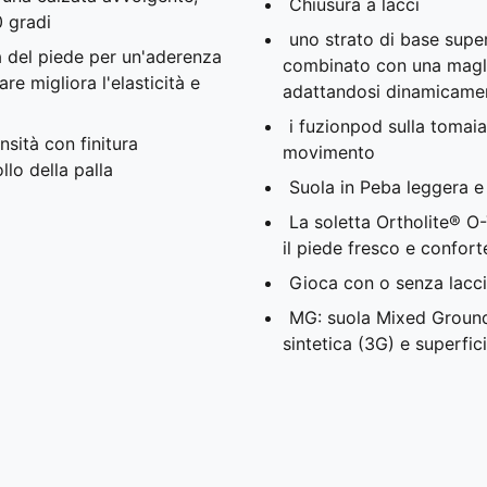
Chiusura a lacci
0 gradi
uno strato di base super
 del piede per un'aderenza
combinato con una magli
re migliora l'elasticità e
adattandosi dinamicamen
i fuzionpod sulla tomaia
nsità con finitura
movimento
lo della palla
Suola in Peba leggera e 
La soletta Ortholite® O
il piede fresco e confort
Gioca con o senza lacci
MG: suola Mixed Ground 
sintetica (3G) e superfici