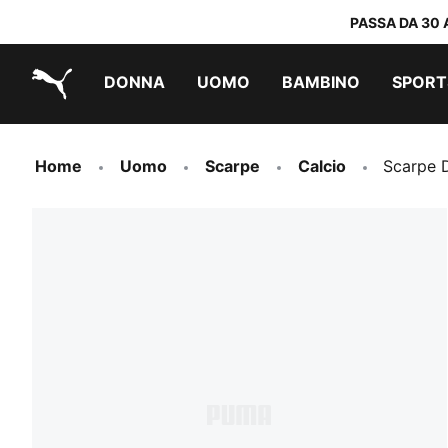
PASSA DA 30 
DONNA
UOMO
BAMBINO
SPORT
PUMA.com
PUMA x TRANSFORMERS
PUMA x DORA THE EXPLORER
Scarpe facili da indossare
Sneakers a meno di 60 CHF
Sneakers a meno di 30 CHF
Home
Uomo
Scarpe
Calcio
Scarpe 