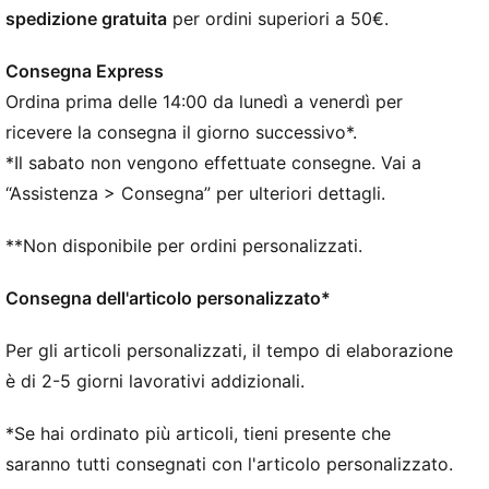
maglia elasticizzata per una calzata avvolgente,
spedizione gratuita
per ordini superiori a 50€.
supporto ottimale e libertà di movimento a 360 gradi
VESTIBILITÀ: PWRTAPE lungo la parte mediana del
Consegna Express
piede per un'aderenza e una stabilità ottimali. La
Ordina prima delle 14:00 da lunedì a venerdì per
nuova forma triangolare migliora l'elasticità e
l'adattabilità
ricevere la consegna il giorno successivo*.
ABILITÀ: Strato in mesh testurizzato ad alta densità
*Il sabato non vengono effettuate consegne. Vai a
con finitura GripControl Pro per una migliore presa e
“Assistenza > Consegna” per ulteriori dettagli.
controllo della palla
DETTAGLI
**Non disponibile per ordini personalizzati.
Larghezza regolare
Tomaia in materiale sintetico
Consegna dell'articolo personalizzato*
Chiusura a lacci
uno strato di base superiore in filato elasticizzato
Per gli articoli personalizzati, il tempo di elaborazione
altamente elastico, combinato con una maglia extra
è di 2-5 giorni lavorativi addizionali.
elastica, agisce come una seconda pelle, adattandosi
dinamicamente alla forma e al movimento del piede
*Se hai ordinato più articoli, tieni presente che
i fuzionpod sulla tomaia proteggono il piede senza
saranno tutti consegnati con l'articolo personalizzato.
limitare la libertà di movimento