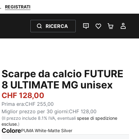
REGISTRATI
.
RICERCA
CHAT
PREFERITI 0
CARRELL
IL M
Scarpe da calcio FUTURE
8 ULTIMATE MG unisex
CHF 128,00
Prima era
:
CHF 255,00
Miglior prezzo per 30 giorni
:
CHF 128,00
(Il prezzo include 8.1% IVA, eventuali
spese di spedizione
escluse.
)
Colore
:
Esaurito
PUMA White-Matte Silver