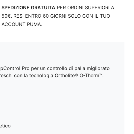
Suola in Peba leggera e a basso profilo con tacchetti
SPEDIZIONE GRATUITA
PER ORDINI SUPERIORI A
multipli
50€. RESI ENTRO 60 GIORNI SOLO CON IL TUO
La soletta Ortholite® O-Therm™ con aerogel blocca il
calore, mantenendo il piede fresco e confortevole
ACCOUNT PUMA.
Gioca con o senza lacci
MG: suola Mixed Ground per terreni misti Adatte a
terreni in erba sintetica (3G) e superfici naturali dure
Control Pro per un controllo di palla migliorato
freschi con la tecnologia Ortholite® O-Therm™.
etico