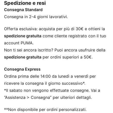
Spedizione e resi
CARATTERISTICHE + VANTAGGI
Consegna Standard
SOFTFOAM+: La soletta super confortevole è
progettata per fornire un'ammortizzazione morbida
Consegna in 2-4 giorni lavorativi.
grazie al tallone extra spesso
SOFTRIDE: Morbida schiuma progettata per
Offerta esclusiva: acquista per più di 30€ e ottieni la
un'ammortizzazione e un comfort che durano tutto il
spedizione gratuita
come cliente registrato con il tuo
giorno
account PUMA.
DETTAGLI
Non ti sei ancora iscritto? Puoi ancora usufruire della
Larghezza: Regolare
spedizione gratuita
per ordini superiori a 50€.
Tipo di punta: Rotonda
Chiusura: Elastici
Consegna Express
Tipo di tacco: Platform
Ordina prima delle 14:00 da lunedì a venerdì per
Tomaia traspirante
ricevere la consegna il giorno successivo*.
*Il sabato non vengono effettuate consegne. Vai a
“Assistenza > Consegna” per ulteriori dettagli.
**Non disponibile per ordini personalizzati.