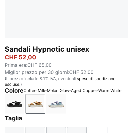
Sandali Hypnotic unisex
CHF 52,00
Prima era
:
CHF 65,00
Miglior prezzo per 30 giorni
:
CHF 52,00
(Il prezzo include 8.1% IVA, eventuali
spese di spedizione
escluse.
)
Colore
Coffee Milk-Melon Glow-Aged Copper-Warm White
PUMA Black-Cool Dark Gray
Coffee Milk-Melon Glow-Aged Copper-War
Lilac Luster-Seafoam-Warm Whit
Taglia