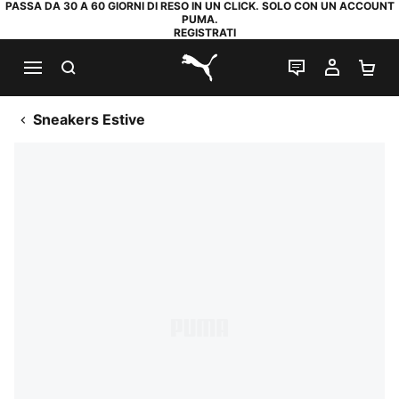
PASSA DA 30 A 60 GIORNI DI RESO IN UN CLICK. SOLO CON UN ACCOUNT
PUMA.
REGISTRATI
RICERCA
CHAT
IL MIO
CA
PUMA.com
Sneakers Estive