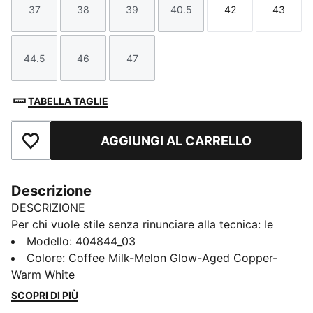
37
38
39
40.5
42
43
Taglia
Taglia
Taglia
Taglia
Taglia
Taglia
44.5
46
47
Taglia
Taglia
Taglia
TABELLA TAGLIE
AGGIUNGI AL CARRELLO
Aggiungi ai Preferiti
Descrizione
DESCRIZIONE
Per chi vuole stile senza rinunciare alla tecnica: le
PUMA Hypnotic uniscono un’estetica decisa alla
Modello
:
404844_03
morbidezza dell’intersuola SOFTRIDE, rendendo ogni
Colore
:
Coffee Milk-Melon Glow-Aged Copper-
passo incredibilmente confortevole. Che tu stia
Warm White
girando per la città o uscendo per una giornata piena,
SCOPRI DI PIÙ
le Hypnotic ti tengono in movimento. Sempre.