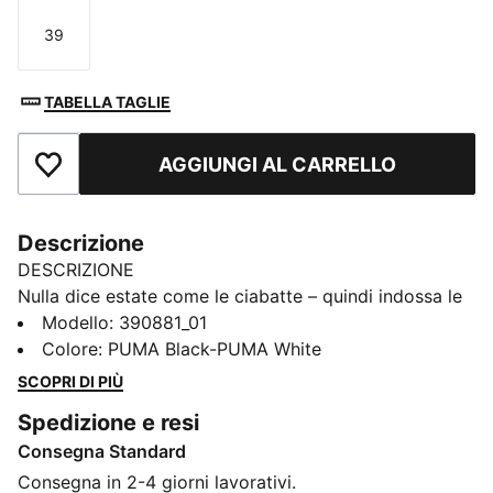
39
Taglia
TABELLA TAGLIE
AGGIUNGI AL CARRELLO
Aggiungi ai Preferiti
Descrizione
DESCRIZIONE
Nulla dice estate come le ciabatte – quindi indossa le
Cool Cat 2.0 e goditi quei raggi. Progettato con un
Modello
:
390881_01
plantare ammortizzato e cinghia imbottita per il
Colore
:
PUMA Black-PUMA White
massimo comfort, tutto il giorno.
SCOPRI DI PIÙ
DETTAGLI
Spedizione e resi
Tomaia in pelle sintetica
Consegna Standard
Intersuola in IMEVA
Suola in IMEVA
Consegna in 2-4 giorni lavorativi.