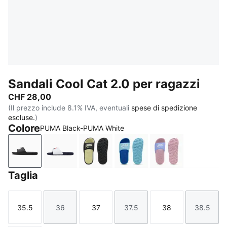
Sandali Cool Cat 2.0 per ragazzi
CHF 28,00
(Il prezzo include 8.1% IVA, eventuali
spese di spedizione
escluse.
)
Colore
PUMA Black-PUMA White
PUMA Black-PUMA White
PUMA White-PUMA Navy-For All Time Red
PUMA Black-Apple Spritz
Vibrant Blue-PUMA Whit
Intense Lavend
Taglia
35.5
36
37
37.5
38
38.5
Taglia
Taglia
Taglia
Taglia
Taglia
Taglia