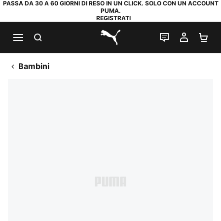
PASSA DA 30 A 60 GIORNI DI RESO IN UN CLICK. SOLO CON UN ACCOUNT
PUMA.
REGISTRATI
RICERCA
CHAT
IL MIO
CA
PUMA.com
Bambini