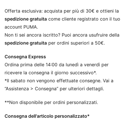
Logo PUMA N. 1 sulla fascia
PUMA per ragazzi: per bambini più grandi dagli otto ai
Offerta esclusiva: acquista per più di 30€ e ottieni la
sedici anni
spedizione gratuita
come cliente registrato con il tuo
account PUMA.
Non ti sei ancora iscritto? Puoi ancora usufruire della
spedizione gratuita
per ordini superiori a 50€.
Consegna Express
Ordina prima delle 14:00 da lunedì a venerdì per
ricevere la consegna il giorno successivo*.
*Il sabato non vengono effettuate consegne. Vai a
“Assistenza > Consegna” per ulteriori dettagli.
**Non disponibile per ordini personalizzati.
Consegna dell'articolo personalizzato*