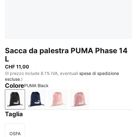
Sacca da palestra PUMA Phase 14
L
CHF 11,00
(Il prezzo include 8.1% IVA, eventuali
spese di spedizione
escluse.
)
Colore
PUMA Black
PUMA Black
PUMA Navy
Rosy Outlook
Dusky Rosewood
Taglia
OSFA
Taglia