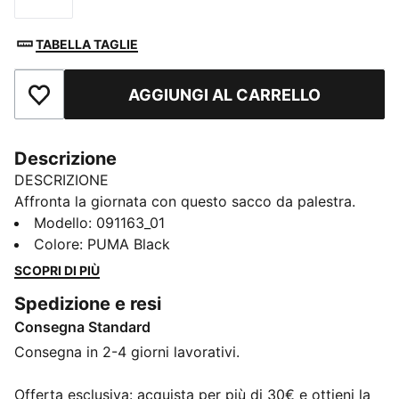
TABELLA TAGLIE
AGGIUNGI AL CARRELLO
Aggiungi ai Preferiti
Descrizione
DESCRIZIONE
Affronta la giornata con questo sacco da palestra.
Dotato di apertura con coulisse, spallacci e fodera in
Modello
:
091163_01
rilievo, è il tuo compagno perfetto per qualsiasi
Colore
:
PUMA Black
avventura. Mostra il tuo orgoglio PUMA con un
SCOPRI DI PIÙ
marchio audace. Pronto a tutto, quando vuoi.
Spedizione e resi
CARATTERISTICHE + VANTAGGI
Consegna Standard
Con almeno il 90% di materiale riciclato
DETTAGLI
Consegna in 2-4 giorni lavorativi.
Fodera in poliestere 150D in rilievo
Apertura con coulisse sullo scomparto principale
Offerta esclusiva: acquista per più di 30€ e ottieni la