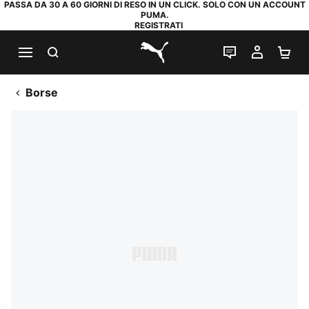
PASSA DA 30 A 60 GIORNI DI RESO IN UN CLICK. SOLO CON UN ACCOUNT
PUMA.
REGISTRATI
RICERCA
CHAT
IL MIO
CA
PUMA.com
Borse