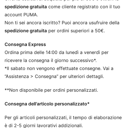
Il cordoncino funge anche da spallacci
spedizione gratuita
come cliente registrato con il tuo
Modello comodo PUMA
account PUMA.
Loghi PUMA
Non ti sei ancora iscritto? Puoi ancora usufruire della
Capacità: 14L
spedizione gratuita
per ordini superiori a 50€.
Dimensioni: A 43 cm x L 37,5 cm
Consegna Express
Ordina prima delle 14:00 da lunedì a venerdì per
ricevere la consegna il giorno successivo*.
*Il sabato non vengono effettuate consegne. Vai a
“Assistenza > Consegna” per ulteriori dettagli.
**Non disponibile per ordini personalizzati.
Consegna dell'articolo personalizzato*
Per gli articoli personalizzati, il tempo di elaborazione
è di 2-5 giorni lavorativi addizionali.