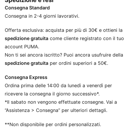
Spedizione e resi
l’autenticità del passato con l’energia del presente.
Consegna Standard
CARATTERISTICHE + VANTAGGI
Con almeno il 20% di materiale riciclato
Consegna in 2-4 giorni lavorativi.
DETTAGLI
Vestibilità: Comfort
Offerta esclusiva: acquista per più di 30€ e ottieni la
Materiale principale: Jacquard double face
spedizione gratuita
come cliente registrato con il tuo
Lunghezza: Regolare
account PUMA.
Gamba svasata
Non ti sei ancora iscritto? Puoi ancora usufruire della
Fascia elasticizzata in vita
spedizione gratuita
per ordini superiori a 50€.
Vita: Media
Tasche: Tasche con zip
Consegna Express
Strisce esclusive PUMA T7 (7 cm) su entrambi i lati
Ordina prima delle 14:00 da lunedì a venerdì per
della gamba
Design a pieghe
ricevere la consegna il giorno successivo*.
*Il sabato non vengono effettuate consegne. Vai a
“Assistenza > Consegna” per ulteriori dettagli.
**Non disponibile per ordini personalizzati.