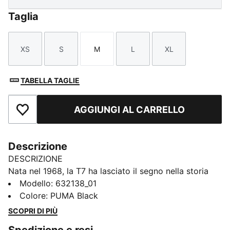
Taglia
XS
S
M
L
XL
Taglia
Taglia
Taglia
Taglia
Taglia
TABELLA TAGLIE
AGGIUNGI AL CARRELLO
Aggiungi ai Preferiti
Descrizione
DESCRIZIONE
Nata nel 1968, la T7 ha lasciato il segno nella storia
dello streetwear. Con le sue linee iconiche, i pannelli
Modello
:
632138_01
laterali affusolati e il branding PUMA, è diventata un
Colore
:
PUMA Black
classico senza tempo. Oggi torna con dettagli
SCOPRI DI PIÙ
aggiornati e un design rinnovato, combinando