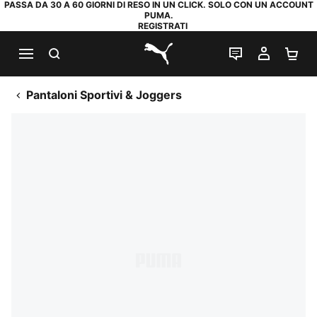
PASSA DA 30 A 60 GIORNI DI RESO IN UN CLICK. SOLO CON UN ACCOUNT
PUMA.
REGISTRATI
RICERCA
CHAT
IL MIO
CA
PUMA.com
Pantaloni Sportivi & Joggers