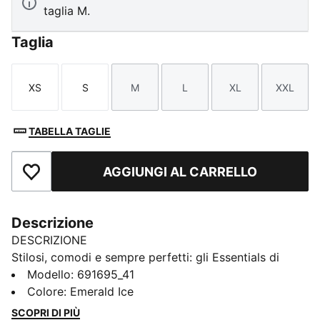
taglia M.
Taglia
XS
S
M
L
XL
XXL
Taglia
Taglia
Taglia
Taglia
Taglia
Taglia
TABELLA TAGLIE
AGGIUNGI AL CARRELLO
Aggiungi ai Preferiti
Descrizione
DESCRIZIONE
Stilosi, comodi e sempre perfetti: gli Essentials di
PUMA sono fatti per le giornate senza pensieri. Dai
Modello
:
691695_41
momenti di relax alle uscite per un caffè, fino alle
Colore
:
Emerald Ice
giornate in movimento, questi capi trovano il perfetto
SCOPRI DI PIÙ