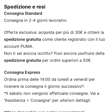
mix tra comfort e stile. Semplici, versatili e progettati
Spedizione e resi
per farti sentire al meglio tutto il giorno.
Consegna Standard
CARATTERISTICHE + VANTAGGI
Creato con almeno il 50% di materiale riciclato
Consegna in 2-4 giorni lavorativi.
DETTAGLI
Vestibilità: Regolare
Offerta esclusiva: acquista per più di 30€ e ottieni la
Materiale principale: Felpa non garzata
spedizione gratuita
come cliente registrato con il tuo
Lunghezza: Regolare
account PUMA.
Vita: Media
Non ti sei ancora iscritto? Puoi ancora usufruire della
Tasche: Tasche laterali
spedizione gratuita
per ordini superiori a 50€.
Consegna Express
Ordina prima delle 14:00 da lunedì a venerdì per
ricevere la consegna il giorno successivo*.
*Il sabato non vengono effettuate consegne. Vai a
“Assistenza > Consegna” per ulteriori dettagli.