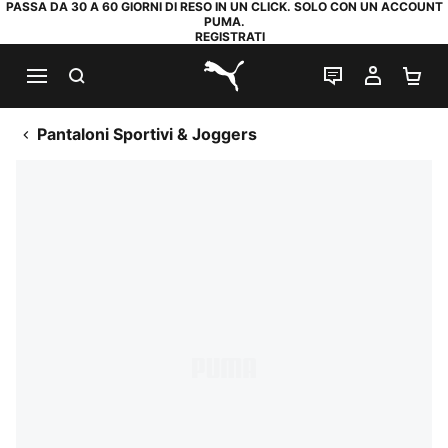
PASSA DA 30 A 60 GIORNI DI RESO IN UN CLICK. SOLO CON UN ACCOUNT
PUMA.
REGISTRATI
RICERCA
CHAT
IL MIO
CA
PUMA.com
Pantaloni Sportivi & Joggers