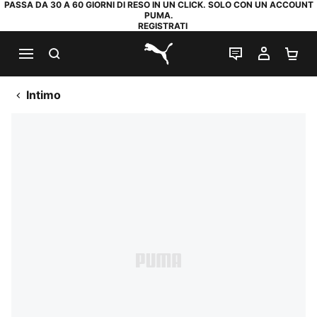
PASSA DA 30 A 60 GIORNI DI RESO IN UN CLICK. SOLO CON UN ACCOUNT
PUMA.
REGISTRATI
RICERCA
CHAT
IL MIO
CA
PUMA.com
Intimo