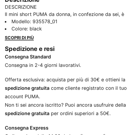
DESCRIZIONE
Il mini short PUMA da donna, in confezione da sei, è
una perfetta rappresentazione dello stile PUMA. Un
Modello
:
935578_01
connubio perfetto tra moda e sport. Questo iconico
Colore
:
black
mini short è realizzato in morbido misto cotone
SCOPRI DI PIÙ
elasticizzato. Ora è disponibile in una pratica
Spedizione e resi
confezione da sei paia, per permetterti di affrontare
Consegna Standard
qualunque sfida sentendoti libera di seguire la tua
strada. La linea di questo mini short è perfetta per le
Consegna in 2-4 giorni lavorativi.
amanti dell'intimo a vita media dalla copertura
avvolgente. Affronta la settimana con sicurezza e
Offerta esclusiva: acquista per più di 30€ e ottieni la
comodità, indossando l’intimo di PUMA. Comfort per
spedizione gratuita
come cliente registrato con il tuo
tutti i giorni.
account PUMA.
DETTAGLI
Non ti sei ancora iscritto? Puoi ancora usufruire della
Comodo cotone stretch
spedizione gratuita
per ordini superiori a 50€.
Copertura massima
Taglio a vita media
Consegna Express
Tessuto morbido