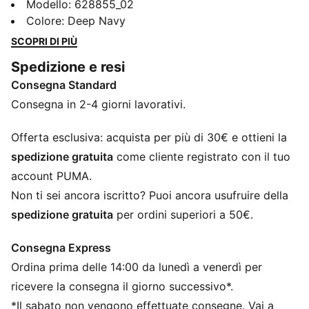
tessuto spazzolato di CLOUDSPUN. Colletto ispirato
Modello
:
628855_02
alle prestazioni, tasca sul petto termosaldata ed
Colore
:
Deep Navy
elasticizzato in 4 direzioni traspirante che ti mantiene
SCOPRI DI PIÙ
al meglio. Gli eleganti dettagli del marchio aggiungono
Spedizione e resi
un tocco di classe.
Consegna Standard
CARATTERISTICHE + VANTAGGI
dryCELL: tecnologia ad alte prestazioni progettata per
Consegna in 2-4 giorni lavorativi.
allontanare l’umidità dalla pelle e rimanere asciutti
durante l’esercizio fisico
Offerta esclusiva: acquista per più di 30€ e ottieni la
CLOUDSPUN: tessuto ad alte prestazioni in misto
spedizione gratuita
come cliente registrato con il tuo
poliestere/spandex sottoposto a una speciale
account PUMA.
lavorazione, che soddisfa i più elevati standard
Non ti sei ancora iscritto? Puoi ancora usufruire della
prestazionali e regala al tatto l’estrema morbidezza di
spedizione gratuita
per ordini superiori a 50€.
un tessuto in cotone
Con almeno il 50% di materiale riciclato
Consegna Express
DETTAGLI
Ordina prima delle 14:00 da lunedì a venerdì per
Vestibilità regolare
Materiale principale 2: Intreccio
ricevere la consegna il giorno successivo*.
Lunghezza regolare
*Il sabato non vengono effettuate consegne. Vai a