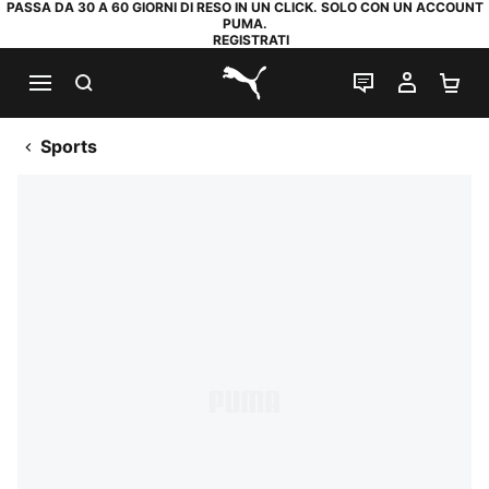
PASSA DA 30 A 60 GIORNI DI RESO IN UN CLICK. SOLO CON UN ACCOUNT
PUMA.
REGISTRATI
RICERCA
CHAT
IL MIO
CA
PUMA.com
Sports