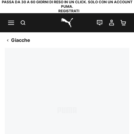
PASSA DA 30 A 60 GIORNI DI RESO IN UN CLICK. SOLO CON UN ACCOUNT
PUMA.
REGISTRATI
RICERCA
CHAT
IL MIO
CA
PUMA.com
Giacche