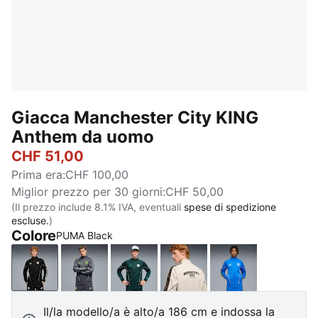
Giacca Manchester City KING
Anthem da uomo
CHF 51,00
Prima era
:
CHF 100,00
Miglior prezzo per 30 giorni
:
CHF 50,00
(Il prezzo include 8.1% IVA, eventuali
spese di spedizione
escluse.
)
Colore
PUMA Black
PUMA Black
Galactic Gray-Pro Green
Green Terrain-Tropical Blue
Alpine Snow-Flat Dark G
Hyperlink Blue-
Il/la modello/a è alto/a 186 cm e indossa la