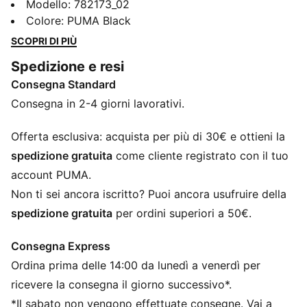
quando entrano in campo prima di ogni partita, unisce
Modello
:
782173_02
vibes retrò e un tocco moderno. Con design audaci e
Colore
:
PUMA Black
d'ispirazione vintage, questi capi rendono omaggio
SCOPRI DI PIÙ
alla storia del club. Sia in campo che fuori, questa
Spedizione e resi
collezione coniuga uno stile senza tempo e un
Consegna Standard
comfort contemporaneo, diventando un vero staple
per tutti i giorni.
Consegna in 2-4 giorni lavorativi.
CARATTERISTICHE + VANTAGGI
dryCELL: I materiali ad alte prestazioni eliminano il
Offerta esclusiva: acquista per più di 30€ e ottieni la
sudore dalla pelle e garantiscono freschezza e
spedizione gratuita
come cliente registrato con il tuo
comodità durante l’esercizio fisico
account PUMA.
Creato con almeno il 50% di materiale riciclato
Non ti sei ancora iscritto? Puoi ancora usufruire della
DETTAGLI
spedizione gratuita
per ordini superiori a 50€.
Vestibilità: Regolare
Materiale principale 2: Distanziatore
Consegna Express
Maniche corte
Ordina prima delle 14:00 da lunedì a venerdì per
Fibbia: Zip integrale
Lunghezza: Giacca standard
ricevere la consegna il giorno successivo*.
Dettagli del marchio della squadra e PUMA
*Il sabato non vengono effettuate consegne. Vai a