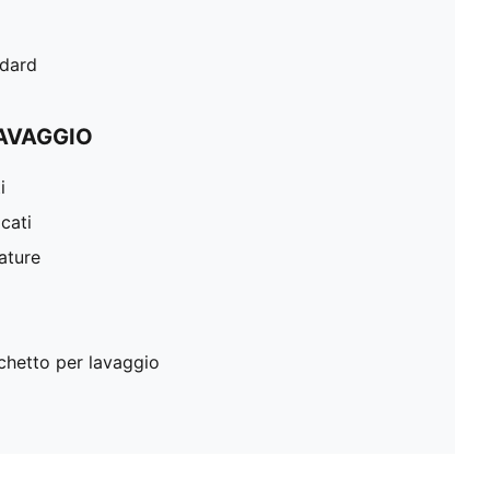
ndard
LAVAGGIO
i
cati
iature
cchetto per lavaggio