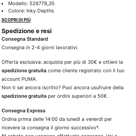
ultraleggera, aerodinamica e pensata per la massima
Modello
:
528779_35
libertà. Il comfort senza distrazioni ti mantiene
Colore
:
Inky Depths
concentrato, grazie alla tecnologia dryCELL che
SCOPRI DI PIÙ
gestisce l'umidità e alle tasche sicure con zip per gli
Spedizione e resi
oggetti essenziali. Solo tu e il traguardo.
Consegna Standard
CARATTERISTICHE + VANTAGGI
GESTIONE DELL’UMIDITÀ: la tecnologia dryCELL di
Consegna in 2-4 giorni lavorativi.
PUMA assorbe l’umidità e il sudore e ti mantiene
sempre asciutto e a tuo agio
Offerta esclusiva: acquista per più di 30€ e ottieni la
Creato con almeno il 50% di materiale riciclato
spedizione gratuita
come cliente registrato con il tuo
DETTAGLI
account PUMA.
Vestibilità: Vestibilità performante
Non ti sei ancora iscritto? Puoi ancora usufruire della
Materiale principale: Dobby
spedizione gratuita
per ordini superiori a 50€.
Collo: Colletto
Maniche lunghe
Consegna Express
Fibbia: Zip integrale
Ordina prima delle 14:00 da lunedì a venerdì per
Lunghezza: Giacca standard
ricevere la consegna il giorno successivo*.