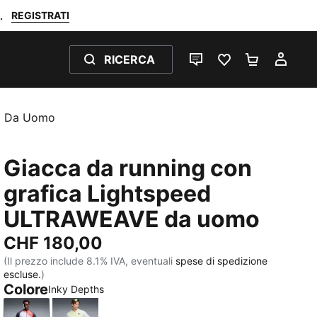
REGISTRATI
.
RICERCA
CHAT
PREFERITI 0
CARRELL
IL M
E Da Uomo
Giacca da running con
grafica Lightspeed
ULTRAWEAVE da uomo
CHF 180,00
(Il prezzo include 8.1% IVA, eventuali
spese di spedizione
escluse.
)
Colore
Inky Depths