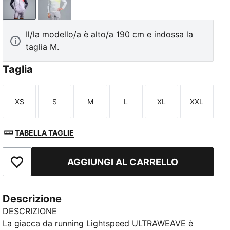
Inky Depths
Silver Mist-AOP
Il/la modello/a è alto/a 190 cm e indossa la
taglia M.
Taglia
TED
XS
S
M
L
XL
XXL
Taglia
Taglia
Taglia
Taglia
Taglia
Taglia
TABELLA TAGLIE
AGGIUNGI AL CARRELLO
Aggiungi ai Preferiti
Descrizione
DESCRIZIONE
La giacca da running Lightspeed ULTRAWEAVE è