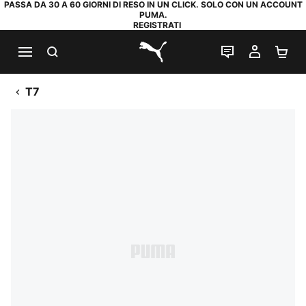
PASSA DA 30 A 60 GIORNI DI RESO IN UN CLICK. SOLO CON UN ACCOUNT
PUMA.
REGISTRATI
RICERCA
CHAT
IL MIO
CA
PUMA.com
T7