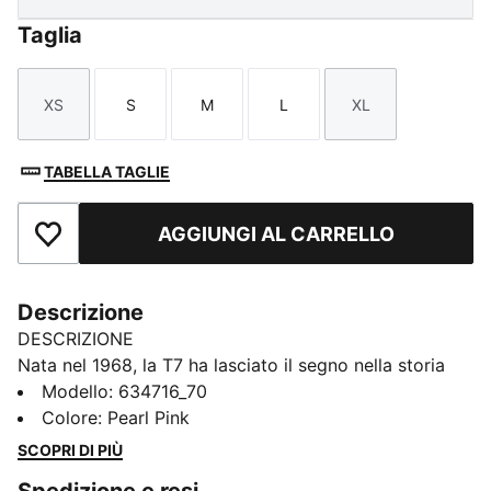
Taglia
XS
S
M
L
XL
Taglia
Taglia
Taglia
Taglia
Taglia
TABELLA TAGLIE
AGGIUNGI AL CARRELLO
Aggiungi ai Preferiti
Descrizione
DESCRIZIONE
Nata nel 1968, la T7 ha lasciato il segno nella storia
dello streetwear. Con i suoi caratteristici pannelli
Modello
:
634716_70
laterali, le linee pulite e l'inconfondibile DNA PUMA, la
Colore
:
Pearl Pink
T7 ha raggiunto lo status di icona. Questa stagione
SCOPRI DI PIÙ
abbiamo ripresentato questo classico con una palette