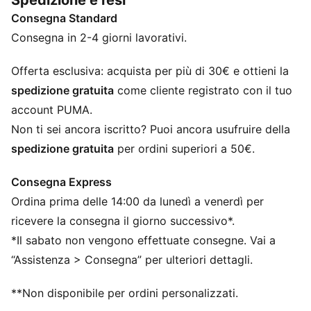
Spedizione e resi
di colori audaci, vestibilità comode e cropped e un
Consegna Standard
logo PUMA Cat oversize per un tocco di carattere in
più. Questa giacca sportiva sfoggia i classici dettagli
Consegna in 2-4 giorni lavorativi.
T7.
DETTAGLI
Offerta esclusiva: acquista per più di 30€ e ottieni la
Vestibilità: Comodo
spedizione gratuita
come cliente registrato con il tuo
Materiale principale: Distanziatore
account PUMA.
Collo: Collo rialzato
Non ti sei ancora iscritto? Puoi ancora usufruire della
Maniche lunghe
spedizione gratuita
per ordini superiori a 50€.
Chiusura: Zip integrale
Lunghezza: Giacca standard
Consegna Express
Fondo e polsini a coste
Ordina prima delle 14:00 da lunedì a venerdì per
ricevere la consegna il giorno successivo*.
*Il sabato non vengono effettuate consegne. Vai a
“Assistenza > Consegna” per ulteriori dettagli.
**Non disponibile per ordini personalizzati.