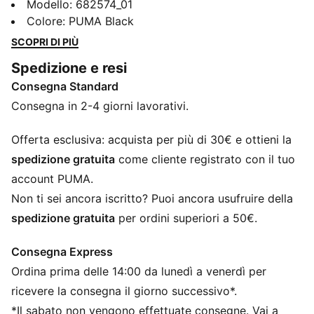
con cappuccio caratterizzata dal logo PUMA N. 1
Modello
:
682574_01
ricamato. Il cappuccio regolabile, i polsini e l'orlo a
Colore
:
PUMA Black
coste assicurano una vestibilità perfetta. Abbracciate
SCOPRI DI PIÙ
ogni momento con lo stile senza tempo e il comfort
Spedizione e resi
imbattibile di PUMA.
Consegna Standard
CARATTERISTICHE + VANTAGGI
Con almeno il 50% di materiale riciclato
Consegna in 2-4 giorni lavorativi.
DETTAGLI
Vestibilità regolare
Offerta esclusiva: acquista per più di 30€ e ottieni la
Felpa
spedizione gratuita
come cliente registrato con il tuo
Lunghezza regolare
account PUMA.
Modello con cappuccio
Non ti sei ancora iscritto? Puoi ancora usufruire della
Maniche lunghe
spedizione gratuita
per ordini superiori a 50€.
Tasca a marsupio
Dettagli del marchio PUMA
Consegna Express
Ordina prima delle 14:00 da lunedì a venerdì per
ricevere la consegna il giorno successivo*.
*Il sabato non vengono effettuate consegne. Vai a