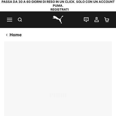
PASSA DA 30 A 60 GIORNI DI RESO IN UN CLICK. SOLO CON UN ACCOUNT
PUMA.
REGISTRATI
RICERCA
CHAT
IL MIO
CA
PUMA.com
Home