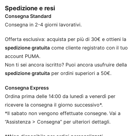
quotidiano.
Spedizione e resi
CARATTERISTICHE + VANTAGGI
Consegna Standard
Con almeno il 50% di materiale riciclato
DETTAGLI
Consegna in 2-4 giorni lavorativi.
Vestibilità confortevole
Materiale in pile
Offerta esclusiva: acquista per più di 30€ e ottieni la
Lunghezza regolare
spedizione gratuita
come cliente registrato con il tuo
Cappuccio
account PUMA.
Maniche lunghe
Non ti sei ancora iscritto? Puoi ancora usufruire della
Tasca a marsupio
spedizione gratuita
per ordini superiori a 50€.
Loghi PUMA
Consegna Express
Ordina prima delle 14:00 da lunedì a venerdì per
ricevere la consegna il giorno successivo*.
*Il sabato non vengono effettuate consegne. Vai a
“Assistenza > Consegna” per ulteriori dettagli.