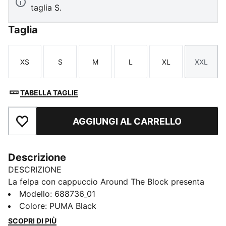
taglia S.
Taglia
XS
S
M
L
XL
XXL
Taglia
Taglia
Taglia
Taglia
Taglia
Taglia
TABELLA TAGLIE
AGGIUNGI AL CARRELLO
Aggiungi ai Preferiti
Descrizione
DESCRIZIONE
La felpa con cappuccio Around The Block presenta
l'iconico logo PUMA n. 1 ricamato , il cappuccio
Modello
:
688736_01
foderato in jersey e i polsini e l'orlo a coste. Perfetta
Colore
:
PUMA Black
per chi desidera stile e funzionalità nell'uso
SCOPRI DI PIÙ