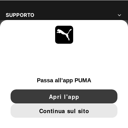
SUPPORTO
MAGGIORI INFORMAZIONI
OTTIENI TUTTI GLI AGGIORNAMENTI
SCOPRI ORA
SWITZERLAND
YouTube
Twitter
Pinterest
Instagram
Facebo
© PUMA EUROPE GMBH, 2026. TUTTI I DIRITTI RISERVATI
DATI AZIENDALI E LEGALI