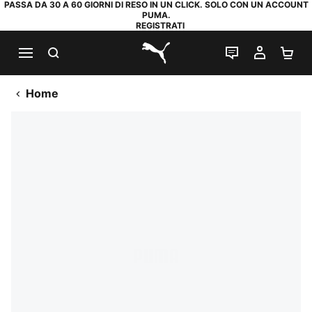
PASSA DA 30 A 60 GIORNI DI RESO IN UN CLICK. SOLO CON UN ACCOUNT
PUMA.
REGISTRATI
RICERCA
CHAT
IL MIO
CA
PUMA.com
Home