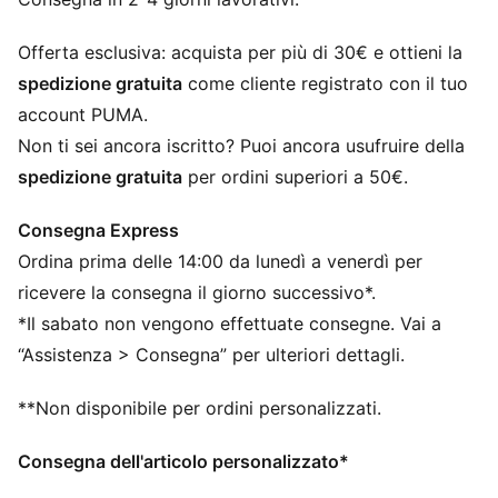
Design a 6 pannelli
Visiera pre-curvata
Offerta esclusiva: acquista per più di 30€ e ottieni la
Chiusura a strappo regolabile con clip metallica
spedizione gratuita
come cliente registrato con il tuo
Loghi PUMA
account PUMA.
Non ti sei ancora iscritto? Puoi ancora usufruire della
spedizione gratuita
per ordini superiori a 50€.
Consegna Express
Ordina prima delle 14:00 da lunedì a venerdì per
ricevere la consegna il giorno successivo*.
*Il sabato non vengono effettuate consegne. Vai a
“Assistenza > Consegna” per ulteriori dettagli.
**Non disponibile per ordini personalizzati.
Consegna dell'articolo personalizzato*