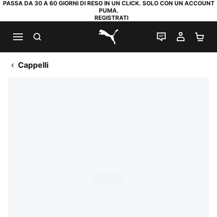
PASSA DA 30 A 60 GIORNI DI RESO IN UN CLICK. SOLO CON UN ACCOUNT
PUMA.
REGISTRATI
RICERCA
CHAT
IL MIO
CA
PUMA.com
Cappelli