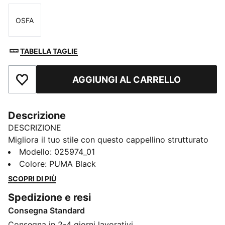
OSFA
Taglia
TABELLA TAGLIE
AGGIUNGI AL CARRELLO
Aggiungi ai Preferiti
Descrizione
DESCRIZIONE
Migliora il tuo stile con questo cappellino strutturato
dotato di visiera precurvata, logo PUMA Cat ricamato
Modello
:
025974_01
e chiusura con cinturino regolabile. La fascia
Colore
:
PUMA Black
antisudore ti mantiene fresco, mentre il classico
SCOPRI DI PIÙ
design a sei pannelli assicura un look senza tempo.
Spedizione e resi
DETTAGLI
Consegna Standard
Stile cappellino da baseball
Tappo strutturato
Consegna in 2-4 giorni lavorativi.