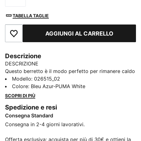
TABELLA TAGLIE
AGGIUNGI AL CARRELLO
Aggiungi ai Preferiti
Descrizione
DESCRIZIONE
Questo berretto è il modo perfetto per rimanere caldo
e accogliente mentre rappresenti la tua squadra.
Modello
:
026515_02
Progettato per stile e comfort, mostra con orgoglio i
Colore
:
Bleu Azur-PUMA White
colori del tuo club, così puoi supportarlo tutto l’anno.
SCOPRI DI PIÙ
Che tu stia tifando dagli spalti o affrontando il freddo,
Spedizione e resi
questo berretto assicura che la tua fedeltà sia sempre
Consegna Standard
in mostra, indipendentemente dal tempo.
CARATTERISTICHE + VANTAGGI
Consegna in 2-4 giorni lavorativi.
Creato con almeno il 50% di materiale riciclato
DETTAGLI
Offerta esclusiva: acquista per più di 30€ e ottieni la