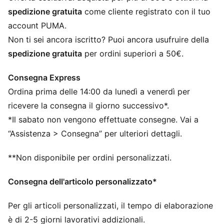
Prodotto con licenza ufficiale
spedizione gratuita
come cliente registrato con il tuo
Berretto a coste in maglia
account PUMA.
Fodera in pile
Non ti sei ancora iscritto? Puoi ancora usufruire della
Stemma del club come etichetta tessuta sulla tesa
spedizione gratuita
per ordini superiori a 50€.
anteriore
Logo PUMA Cat ricamato sulla tesa laterale
Consegna Express
PUMA per ragazzi: per bambini più grandi dagli otto ai
Ordina prima delle 14:00 da lunedì a venerdì per
sedici anni
ricevere la consegna il giorno successivo*.
*Il sabato non vengono effettuate consegne. Vai a
“Assistenza > Consegna” per ulteriori dettagli.
**Non disponibile per ordini personalizzati.
Consegna dell'articolo personalizzato*
Per gli articoli personalizzati, il tempo di elaborazione
è di 2-5 giorni lavorativi addizionali.