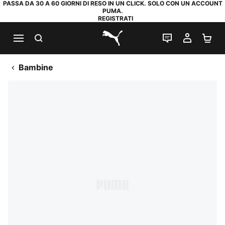
PASSA DA 30 A 60 GIORNI DI RESO IN UN CLICK. SOLO CON UN ACCOUNT
PUMA.
REGISTRATI
RICERCA
CHAT
IL MIO
CA
PUMA.com
Bambine