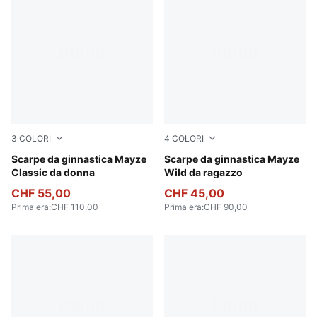
3
COLORI
4
COLORI
Puma White
Scarpe da ginnastica Mayze
PUMA White-Snow Mountain
Scarpe da ginnastica Mayze
Classic da donna
Wild da ragazzo
CHF 55,00
CHF 45,00
Prima era
:
CHF 110,00
Prima era
:
CHF 90,00