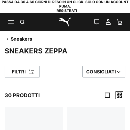
PASSA DA 30 A 60 GIORNI DI RESO IN UN CLICK. SOLO CON UN ACCOUNT
PUMA.
REGISTRATI
RICERCA
CHAT
IL MIO
CA
PUMA.com
Sneakers
SNEAKERS ZEPPA
FILTRI
CONSIGLIATI
ORDINA PER
30 PRODOTTI
30 Prodotti