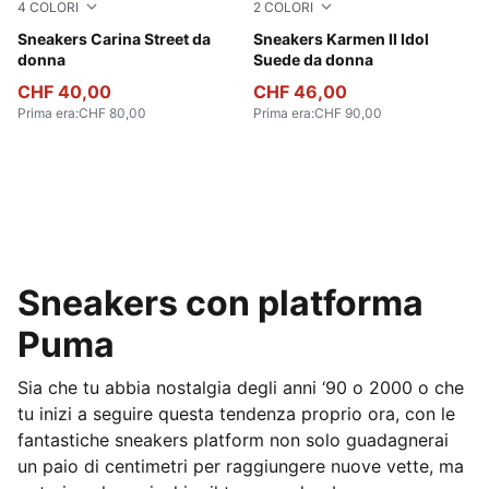
4
COLORI
2
COLORI
PUMA White-Frosty Pink-Alpine Snow
Sneakers Carina Street da
Rose Latte-Rose Latte
Sneakers Karmen II Idol
donna
Suede da donna
CHF 40,00
CHF 46,00
Prima era
:
CHF 80,00
Prima era
:
CHF 90,00
Sneakers con platforma
Puma
Sia che tu abbia nostalgia degli anni ‘90 o 2000 o che
tu inizi a seguire questa tendenza proprio ora, con le
fantastiche sneakers platform non solo guadagnerai
un paio di centimetri per raggiungere nuove vette, ma