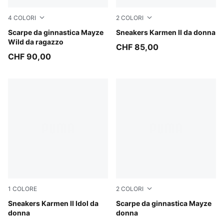
4
COLORI
2
COLORI
Powder Pink-PUMA White
Scarpe da ginnastica Mayze
PUMA Black-PUMA Black-PU
Sneakers Karmen II da donna
Wild da ragazzo
CHF 85,00
CHF 90,00
1
COLORE
2
COLORI
PUMA White-Mauve Mist-Feather Gray
Sneakers Karmen II Idol da
PUMA Black-PUMA White
Scarpe da ginnastica Mayze
donna
donna