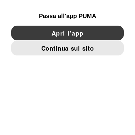
SWITZERLAND
YouTube
Twitter
Pinterest
Instagram
Facebo
© PUMA EUROPE GMBH, 2026. TUTTI I DIRITTI RISERVATI
DATI AZIENDALI E LEGALI