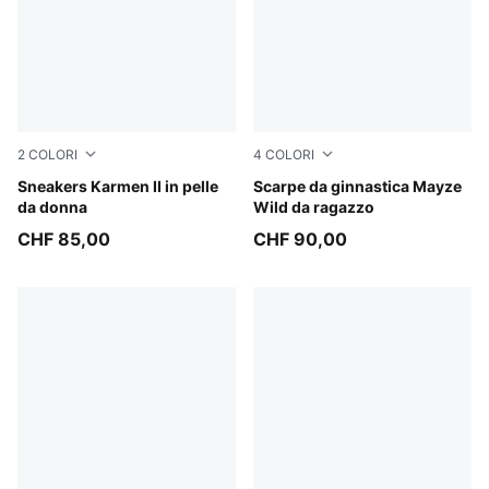
2
COLORI
4
COLORI
PUMA White-PUMA White-PUMA Silver
Sneakers Karmen II in pelle
Rich Cocoa
Scarpe da ginnastica Mayze
da donna
Wild da ragazzo
CHF 85,00
CHF 90,00