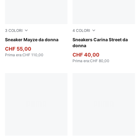
3
COLORI
4
COLORI
Puma White-Olive Green
Sneaker Mayze da donna
PUMA White-PUMA White-P
Sneakers Carina Street da
donna
CHF 55,00
CHF 40,00
Prima era
:
CHF 110,00
Prima era
:
CHF 80,00