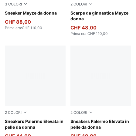
3
COLORI
2
COLORI
PUMA White-PUMA Black
Sneaker Mayze da donna
Ivory Glow
Scarpe da ginnastica Mayze
donna
CHF 88,00
CHF 48,00
Prima era
:
CHF 110,00
Prima era
:
CHF 110,00
2
COLORI
2
COLORI
PUMA White-Gum
Sneakers Palermo Elevata in
PUMA Black-Gum
Sneakers Palermo Elevata in
pelle da donna
pelle da donna