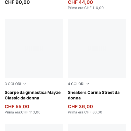
CHF 90,00
CHF 44,00
Prima era
:
CHF 110,00
3
COLORI
4
COLORI
PUMA White-Intense Lavender
Scarpe da ginnastica Mayze
PUMA White-PUMA Black-PU
Sneakers Carina Street da
Classic da donna
donna
CHF 55,00
CHF 36,00
Prima era
:
CHF 110,00
Prima era
:
CHF 80,00