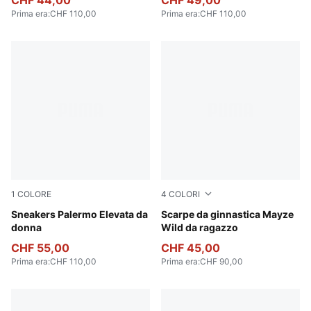
CHF 44,00
CHF 49,00
Prima era
:
CHF 110,00
Prima era
:
CHF 110,00
1
COLORE
4
COLORI
Apple Spritz-Pink Shimmer
Sneakers Palermo Elevata da
Deep Plum-Mauve Pop
Scarpe da ginnastica Mayze
donna
Wild da ragazzo
CHF 55,00
CHF 45,00
Prima era
:
CHF 110,00
Prima era
:
CHF 90,00