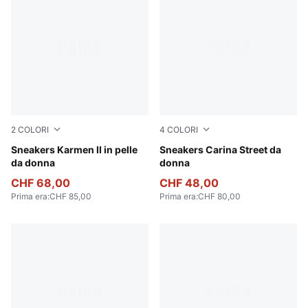
2
COLORI
4
COLORI
PUMA White-PUMA Black-PUMA Silver
Sneakers Karmen II in pelle
PUMA Black-PUMA Black-Ro
Sneakers Carina Street da
da donna
donna
CHF 68,00
CHF 48,00
Prima era
:
CHF 85,00
Prima era
:
CHF 80,00