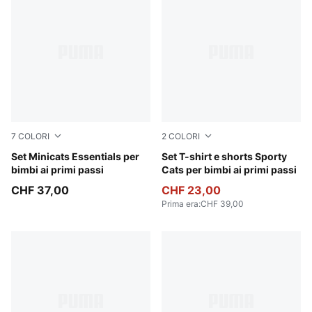
7
COLORI
2
COLORI
Chambray Blue
Set Minicats Essentials per
Vibrant Green
Set T-shirt e shorts Sporty
bimbi ai primi passi
Cats per bimbi ai primi passi
CHF 37,00
CHF 23,00
Prima era
:
CHF 39,00