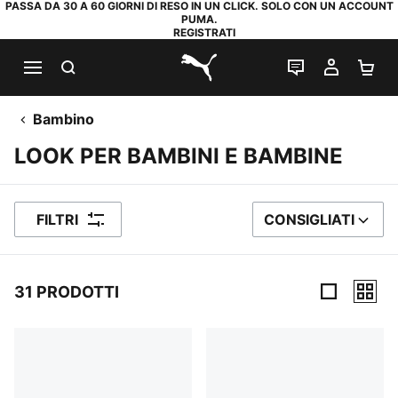
PASSA DA 30 A 60 GIORNI DI RESO IN UN CLICK. SOLO CON UN ACCOUNT
PUMA.
REGISTRATI
RICERCA
CHAT
IL MIO
CA
PUMA.com
Bambino
LOOK PER BAMBINI E BAMBINE
FILTRI
CONSIGLIATI
ORDINA PER
31 PRODOTTI
31 Prodotti