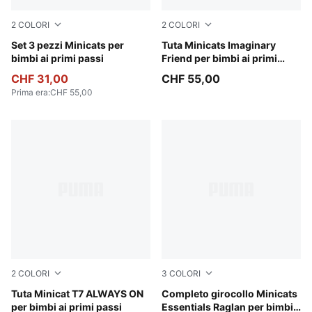
2
COLORI
2
COLORI
Wild Pink
Set 3 pezzi Minicats per
Chambray Blue
Tuta Minicats Imaginary
bimbi ai primi passi
Friend per bimbi ai primi
passi
CHF 31,00
CHF 55,00
Prima era
:
CHF 55,00
2
COLORI
3
COLORI
Puma Black
Tuta Minicat T7 ALWAYS ON
Mauve Glow
Completo girocollo Minicats
per bimbi ai primi passi
Essentials Raglan per bimbi