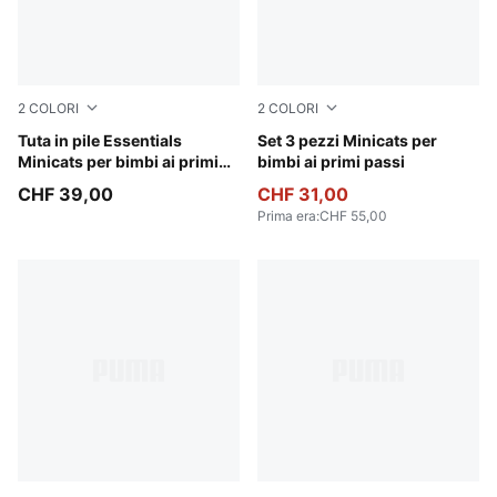
2
COLORI
2
COLORI
Chocolate Fondue
Tuta in pile Essentials
New Navy
Set 3 pezzi Minicats per
Minicats per bimbi ai primi
bimbi ai primi passi
passi
CHF 39,00
CHF 31,00
Prima era
:
CHF 55,00