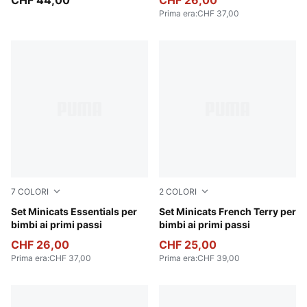
CHF 44,00
CHF 26,00
Prima era
:
CHF 37,00
7
COLORI
2
COLORI
Puma Black
Set Minicats Essentials per
Seafoam
Set Minicats French Terry per
bimbi ai primi passi
bimbi ai primi passi
CHF 26,00
CHF 25,00
Prima era
:
CHF 37,00
Prima era
:
CHF 39,00