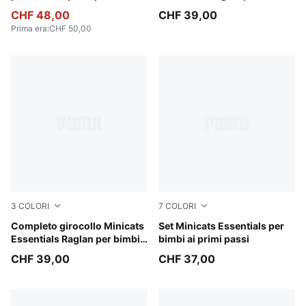
ai primi passi
CHF 48,00
CHF 39,00
Prima era
:
CHF 50,00
3
COLORI
7
COLORI
Chambray Blue
Completo girocollo Minicats
Mauve Glow
Set Minicats Essentials per
Essentials Raglan per bimbi
bimbi ai primi passi
ai primi passi
CHF 39,00
CHF 37,00