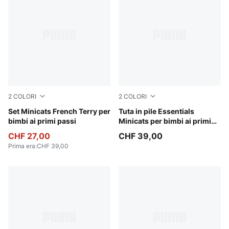
2
COLORI
2
COLORI
Puma Black
Set Minicats French Terry per
Mauve Glow
Tuta in pile Essentials
bimbi ai primi passi
Minicats per bimbi ai primi
passi
CHF 27,00
CHF 39,00
Prima era
:
CHF 39,00