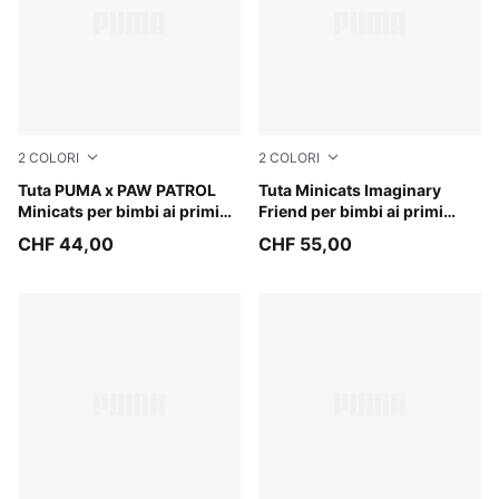
2
COLORI
2
COLORI
Vibrant Green
Tuta PUMA x PAW PATROL
Alpine Snow
Tuta Minicats Imaginary
Minicats per bimbi ai primi
Friend per bimbi ai primi
passi
passi
CHF 44,00
CHF 55,00