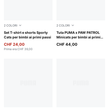
2
COLORI
2
COLORI
For All Time Red
Set T-shirt e shorts Sporty
Blue Jewel
Tuta PUMA x PAW PATROL
Cats per bimbi ai primi passi
Minicats per bimbi ai primi
passi
CHF 24,00
CHF 44,00
Prima era
:
CHF 39,00