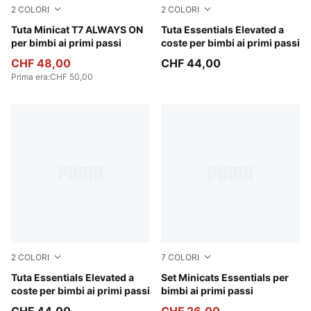
2
COLORI
2
COLORI
For All Time Red
Tuta Minicat T7 ALWAYS ON
Alpine Snow
Tuta Essentials Elevated a
per bimbi ai primi passi
coste per bimbi ai primi passi
CHF 48,00
CHF 44,00
Prima era
:
CHF 50,00
2
COLORI
7
COLORI
Pink Opal
Tuta Essentials Elevated a
Light Gray Heather
Set Minicats Essentials per
coste per bimbi ai primi passi
bimbi ai primi passi