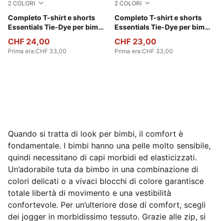
2
COLORI
2
COLORI
Emerald Ice
Completo T-shirt e shorts
Wild Pink
Completo T-shirt e shorts
Essentials Tie-Dye per bimbi
Essentials Tie-Dye per bimbi
ai primi passi
ai primi passi
CHF 24,00
CHF 23,00
Prima era
:
CHF 33,00
Prima era
:
CHF 33,00
Quando si tratta di look per bimbi, il comfort è
fondamentale. I bimbi hanno una pelle molto sensibile,
quindi necessitano di capi morbidi ed elasticizzati.
Un’adorabile tuta da bimbo in una combinazione di
colori delicati o a vivaci blocchi di colore garantisce
totale libertà di movimento e una vestibilità
confortevole. Per un’ulteriore dose di comfort, scegli
dei jogger in morbidissimo tessuto. Grazie alle zip, si