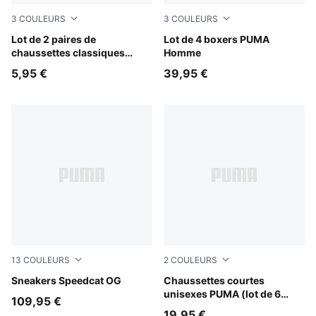
3
COULEURS
3
COULEURS
new navy / white
Lot de 2 paires de
blue combo
Lot de 4 boxers PUMA
chaussettes classiques
Homme
PUMA Bébé
5,95 €
39,95 €
13
COULEURS
2
COULEURS
Bordeaux Red-PUMA Black
Sneakers Speedcat OG
black
Chaussettes courtes
unisexes PUMA (lot de 6
109,95 €
paires)
19,95 €