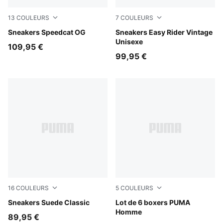
13
COULEURS
7
COULEURS
Emerald Ice-PUMA Black
Sneakers Speedcat OG
Cashew Brown-PUMA White
Sneakers Easy Rider Vintage
Unisexe
109,95 €
99,95 €
16
COULEURS
5
COULEURS
PUMA Navy-PUMA White
Sneakers Suede Classic
blue / black
Lot de 6 boxers PUMA
Homme
89,95 €