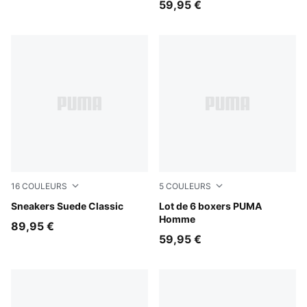
59,95 €
16
COULEURS
5
COULEURS
For All Time Red-PUMA White
Sneakers Suede Classic
blue combo
Lot de 6 boxers PUMA
Homme
89,95 €
59,95 €