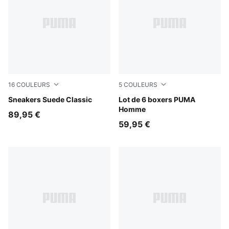
16
COULEURS
5
COULEURS
Chambray Blue-PUMA White
Sneakers Suede Classic
black / various logo colors
Lot de 6 boxers PUMA
Homme
89,95 €
59,95 €