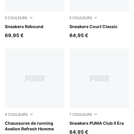
5
COULEURS
5
COULEURS
PUMA White-PUMA Black
Sneakers Rebound
PUMA White-PUMA Gold
Sneakers Court Classic
69,95 €
64,95 €
4
COULEURS
7
COULEURS
PUMA Navy-Inky Blue-Dark Jasper
Chaussures de running
Herb Garden-Silver Fog-red
Sneakers PUMA Club II Era
Axelion Refresh Homme
64,95 €