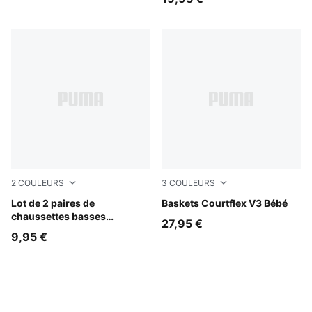
2
COULEURS
3
COULEURS
white
Lot de 2 paires de
PUMA White-PUMA White-Sil
Baskets Courtflex V3 Bébé
chaussettes basses
27,95 €
unisexes avec rayure
9,95 €
traditionnelle PUMA