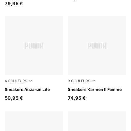
79,95 €
4
COULEURS
3
COULEURS
PUMA White-PUMA White
Sneakers Anzarun Lite
PUMA Black-PUMA Black-PU
Sneakers Karmen II Femme
59,95 €
74,95 €