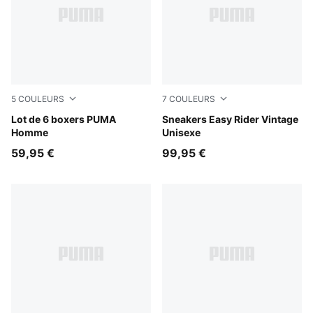
5
COULEURS
7
COULEURS
black
Lot de 6 boxers PUMA
Moody Gray-PUMA White
Sneakers Easy Rider Vintage
Homme
Unisexe
59,95 €
99,95 €