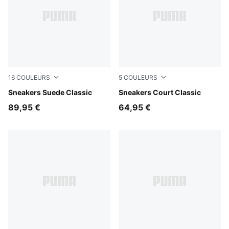
16
COULEURS
5
COULEURS
Cast Iron-PUMA White
Sneakers Suede Classic
PUMA White-PUMA Black-P
Sneakers Court Classic
89,95 €
64,95 €