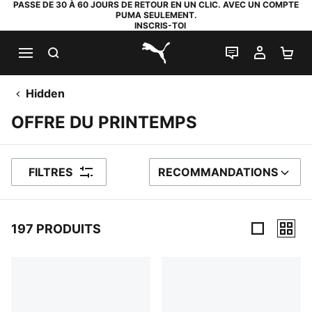
PASSE DE 30 À 60 JOURS DE RETOUR EN UN CLIC. AVEC UN COMPTE
PUMA SEULEMENT.
INSCRIS-TOI
RECHERCHE
LIVE CHAT
MON C
PA
PUMA.com
Hidden
OFFRE DU PRINTEMPS
FILTRES
RECOMMANDATIONS
TRIER PAR
197 PRODUITS
197 PRODUITS