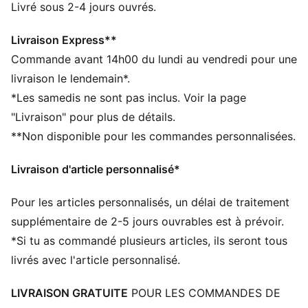
CARACTÉRISTIQUES + AVANTAGES
Livré sous 2-4 jours ouvrés.
GESTION DE L’HUMIDITÉ : le tissu technique dryCELL
évacue l'humidité, pour te garder à l'aise et au sec
Livraison Express**
Indice de protection UV (UPF) 50+
Commande avant 14h00 du lundi au vendredi pour une
Confectionné avec un minimum de 20 % de matériaux
livraison le lendemain*.
recyclés
*Les samedis ne sont pas inclus. Voir la page
DÉTAILS
"Livraison" pour plus de détails.
Conçu pour : compléter tes tenues de tous les jours
**Non disponible pour les commandes personnalisées.
Coupe : régulière
Longueur : régulière
Livraison d'article personnalisé*
Ourlets fermés
Matière principale : Matière douce assurant la
Pour les articles personnalisés, un délai de traitement
respirabilité et la légèreté
Taille élastique avec cordon de serrage interne
supplémentaire de 2-5 jours ouvrables est à prévoir.
Taille : moyen
*Si tu as commandé plusieurs articles, ils seront tous
Poches : Poche latérale
livrés avec l'article personnalisé.
PUMA Enfant et Adolescent : recommandé pour les
enfants et les ados, de 8 à 16 ans
LIVRAISON GRATUITE
POUR LES COMMANDES DE