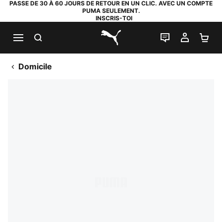
PASSE DE 30 À 60 JOURS DE RETOUR EN UN CLIC. AVEC UN COMPTE
PUMA SEULEMENT.
INSCRIS-TOI
RECHERCHE
LIVE CHAT
MON C
PA
PUMA.com
Domicile