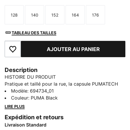
128
140
152
164
176
Taille
Taille
Taille
Taille
Taille
TABLEAU DES TAILLES
AJOUTER AU PANIER
Ajouter aux favoris
Description
HISTOIRE DU PRODUIT
Pratique et taillé pour la rue, la capsule PUMATECH
est de retour avec sa fonctionnalité visible et son
Modèle
:
694734_01
esthétique technique. Ce pantalon présente un toucher
Couleur
:
PUMA Black
ultra-doux et intègre un cordon de serrage à la taille
LIRE PLUS
pour t'offrir un ajustement sur mesure. La technologie
Expédition et retours
dryCELL évacue la transpiration pour te procurer un
Livraison Standard
confort absolu.