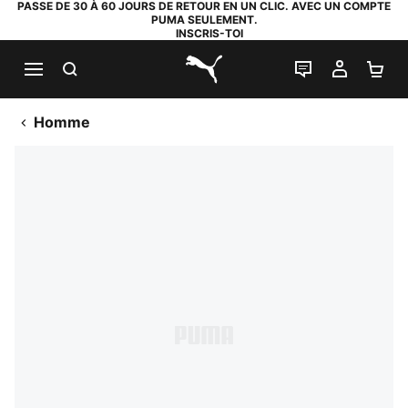
PASSE DE 30 À 60 JOURS DE RETOUR EN UN CLIC. AVEC UN COMPTE
PUMA SEULEMENT.
INSCRIS-TOI
RECHERCHE
LIVE CHAT
MON C
PA
PUMA.com
Homme