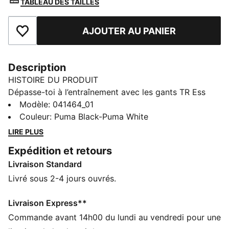
TABLEAU DES TAILLES
AJOUTER AU PANIER
Ajouter aux favoris
Description
HISTOIRE DU PRODUIT
Dépasse-toi à l’entraînement avec les gants TR Ess
Grip de PUMA. Ces gants polyvalents pour les
Modèle
:
041464_01
hommes et les femmes offrent un équilibre parfait
Couleur
:
Puma Black-Puma White
entre protection et performances. Prise antidérapante
LIRE PLUS
et construction durable : ils t'aideront à maintenir une
Expédition et retours
forme et une technique appropriées pendant tes
Livraison Standard
séances d'entraînement les plus intenses. Adieu les
paumes moites et à la fatigue inconfortable des
Livré sous 2-4 jours ouvrés.
mains ! Avec les gants TR Ess Grip de PUMA, tu
gardes toute ta concentration et le contrôle, pour
Livraison Express**
pulvériser tes records personnels. Prépare-toi à
Commande avant 14h00 du lundi au vendredi pour une
relever de nouveaux défis à l’entraînement avec ces