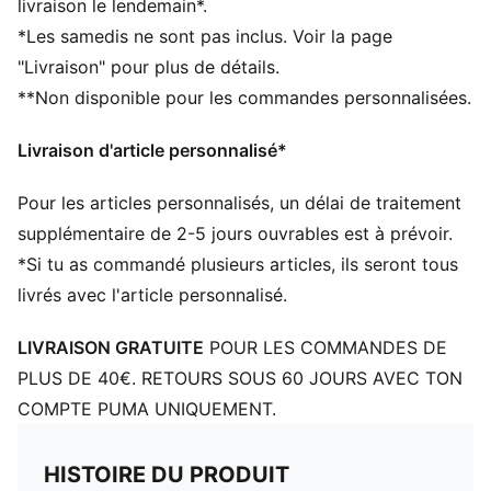
livraison le lendemain*.
gants d'entraînement incontournables.
*Les samedis ne sont pas inclus. Voir la page
CARACTÉRISTIQUES + AVANTAGES
"Livraison" pour plus de détails.
Confectionné avec un minimum de 20 % de matériaux
**Non disponible pour les commandes personnalisées.
recyclés
DÉTAILS
Livraison d'article personnalisé*
Fermeture à scratch
Élément antidérapants en caoutchouc sur la paume
Pour les articles personnalisés, un délai de traitement
Adhérence optimale pour des sensations incroyables
supplémentaire de 2-5 jours ouvrables est à prévoir.
*Si tu as commandé plusieurs articles, ils seront tous
livrés avec l'article personnalisé.
LIVRAISON GRATUITE
POUR LES COMMANDES DE
PLUS DE 40€. RETOURS SOUS 60 JOURS AVEC TON
COMPTE PUMA UNIQUEMENT.
HISTOIRE DU PRODUIT