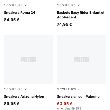
2
COULEURS
2
COULEURS
PUMA Black-PUMA Black
Sneakers Roma 24
Powder Pink-Dusky Rosewo
Baskets Easy Rider Enfant et
Adolescent
84,95 €
74,95 €
2
COULEURS
3
COULEURS
Light Lavender-Buttercream
Sneakers Arizona Nylon
PUMA Black-Feather Gray-
Sneakers en cuir Palermo
89,95 €
63,95 €
À l'origine
:
89,95 €