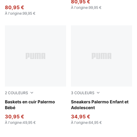
80,95 €
80,95 €
À l'origine
:
99,95 €
À l'origine
:
99,95 €
2
COULEURS
3
COULEURS
PUMA White-Vapor Gray-Gum
Baskets en cuir Palermo
Magic Rose-Mauve Pop
Sneakers Palermo Enfant et
Bébé
Adolescent
30,95 €
34,95 €
À l'origine
:
49,95 €
À l'origine
:
64,95 €