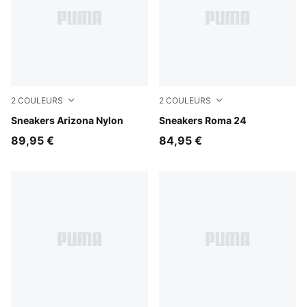
2
COULEURS
2
COULEURS
Buttercream
Sneakers Arizona Nylon
PUMA White-Archive Green
Sneakers Roma 24
89,95 €
84,95 €