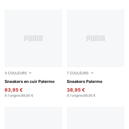
3
COULEURS
7
COULEURS
PUMA White-Vapor Gray-Gum
Sneakers en cuir Palermo
Rosy Outlook-Gum
Sneakers Palermo
63,95 €
38,95 €
À l'origine
:
89,95 €
À l'origine
:
89,95 €