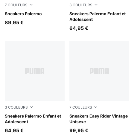
7
COULEURS
3
COULEURS
Earthy Green-Buttercream
Sneakers Palermo
Light Lavender-PUMA White
Sneakers Palermo Enfant et
Adolescent
89,95 €
64,95 €
3
COULEURS
7
COULEURS
Slate Sky-Vapor Gray
Sneakers Palermo Enfant et
Moody Gray-PUMA White
Sneakers Easy Rider Vintage
Adolescent
Unisexe
64,95 €
99,95 €