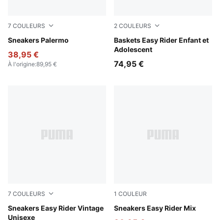
7
COULEURS
2
COULEURS
Vibrant Silver-Gum
Sneakers Palermo
Gray Echo-Chambray Blue
Baskets Easy Rider Enfant et
Adolescent
38,95 €
74,95 €
À l'origine
:
89,95 €
7
COULEURS
1
COULEUR
PUMA Black-PUMA White
Sneakers Easy Rider Vintage
PUMA White-PUMA Black
Sneakers Easy Rider Mix
Unisexe