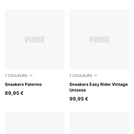
7
COULEURS
7
COULEURS
Matte Bronze-Silver Fog
Sneakers Palermo
Cashew Brown-PUMA White
Sneakers Easy Rider Vintage
Unisexe
89,95 €
99,95 €