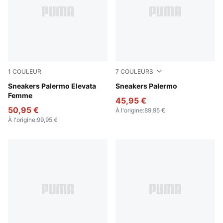
1
COULEUR
7
COULEURS
Apple Spritz-Pink Shimmer
Sneakers Palermo Elevata
Intense Lavender-Gum
Sneakers Palermo
Femme
45,95 €
50,95 €
À l'origine
:
89,95 €
À l'origine
:
99,95 €