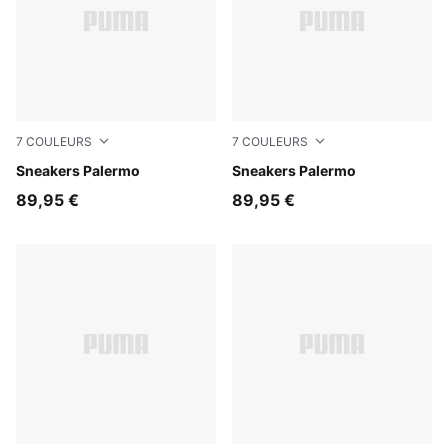
7
COULEURS
7
COULEURS
Sea Illusion-Buttercream
Sneakers Palermo
Light Lavender-Warm White
Sneakers Palermo
89,95 €
89,95 €