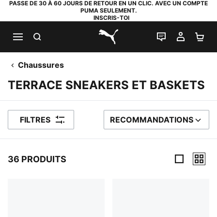
PASSE DE 30 À 60 JOURS DE RETOUR EN UN CLIC. AVEC UN COMPTE
PUMA SEULEMENT.
INSCRIS-TOI
RECHERCHE
LIVE CHAT
MON C
PA
PUMA.com
Chaussures
TERRACE SNEAKERS ET BASKETS
FILTRES
RECOMMANDATIONS
TRIER PAR
36 PRODUITS
36 PRODUITS