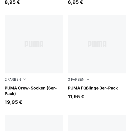
8,95 €
6,95 €
2
FARBEN
3
FARBEN
white
PUMA Crew-Socken (6er-
white
PUMA Füßlinge 3er-Pack
Pack)
11,95 €
19,95 €