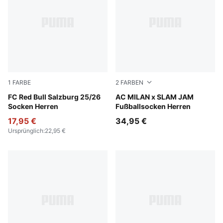
1
FARBE
2
FARBEN
PUMA White-PUMA Red
FC Red Bull Salzburg 25/26
For All Time Red-PUMA Blac
AC MILAN x SLAM JAM
Socken Herren
Fußballsocken Herren
17,95 €
34,95 €
Ursprünglich
:
22,95 €