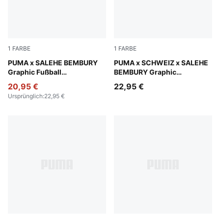
1
FARBE
1
FARBE
Team Light Blue-PUMA White
PUMA x SALEHE BEMBURY
PUMA Black-Cool Dark Gray
PUMA x SCHWEIZ x SALEHE
Graphic Fußball
BEMBURY Graphic
Torwartsocken Herren
Torwartsocken Herren
20,95 €
22,95 €
Ursprünglich
:
22,95 €