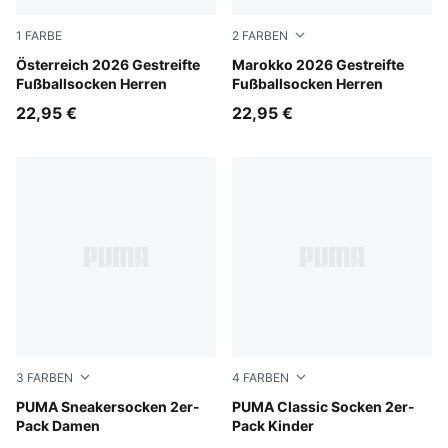
1
FARBE
2
FARBEN
PUMA White-Mint Melt
Österreich 2026 Gestreifte
Fast Red-Archive Green
Marokko 2026 Gestreifte
Fußballsocken Herren
Fußballsocken Herren
22,95 €
22,95 €
3
FARBEN
4
FARBEN
white
PUMA Sneakersocken 2er-
white
PUMA Classic Socken 2er-
Pack Damen
Pack Kinder