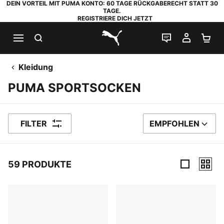
DEIN VORTEIL MIT PUMA KONTO: 60 TAGE RÜCKGABERECHT STATT 30
TAGE.
REGISTRIERE DICH JETZT
SUCHEN
LIVE-CHAT
MEIN K
WA
PUMA.com
Kleidung
PUMA SPORTSOCKEN
FILTER
EMPFOHLEN
SORTIEREN NACH
59 PRODUKTE
59 Produkte