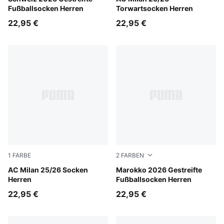
Fußballsocken Herren
Torwartsocken Herren
22,95 €
22,95 €
1
FARBE
2
FARBEN
Heat Fire-PUMA Black
AC Milan 25/26 Socken
PUMA White-Fast Red
Marokko 2026 Gestreifte
Herren
Fußballsocken Herren
22,95 €
22,95 €