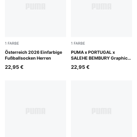
1
FARBE
1
FARBE
PUMA Red-PUMA White
Österreich 2026 Einfarbige
Sun Struck-PUMA Black
PUMA x PORTUGAL x
Fußballsocken Herren
SALEHE BEMBURY Graphic
Torwartsocken Herren
22,95 €
22,95 €