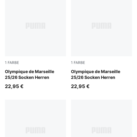
1
FARBE
1
FARBE
Vivid Blue-PUMA White
Olympique de Marseille
New Navy-Luminous Blue
Olympique de Marseille
25/26 Socken Herren
25/26 Socken Herren
22,95 €
22,95 €