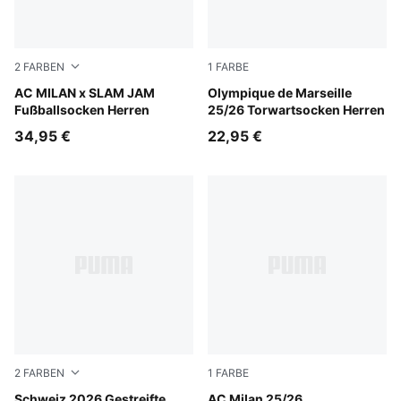
2
FARBEN
1
FARBE
Platinum Gray-PUMA Black
AC MILAN x SLAM JAM
Dark Crimson-Sunny Yellow
Olympique de Marseille
Fußballsocken Herren
25/26 Torwartsocken Herren
34,95 €
22,95 €
2
FARBEN
1
FARBE
Sea Glass-Dark Indigo
Schweiz 2026 Gestreifte
Modern Mint-Peaceful Blue
AC Milan 25/26