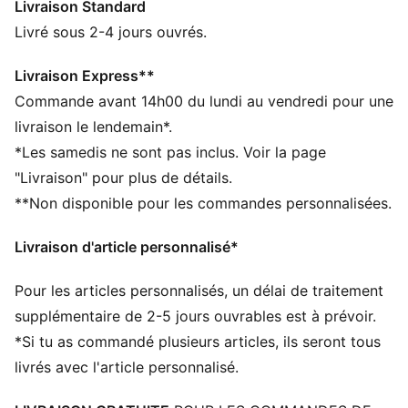
Livraison Standard
CONFORT + COUPE : tissu tissé extensible qui suit
parfaitement tes mouvements, offrant un confort
Livré sous 2-4 jours ouvrés.
maximale, dans une coupe élégante et douce pour une
utilisation impeccable tout au long de la journée
Livraison Express**
Confectionné à partir de matériaux 100 % recyclés,
Commande avant 14h00 du lundi au vendredi pour une
hors finitions et décorations
livraison le lendemain*.
DÉTAILS
*Les samedis ne sont pas inclus. Voir la page
Coupe : Régulière
"Livraison" pour plus de détails.
Matière principale : Taffetas
**Non disponible pour les commandes personnalisées.
Longueur : Au-dessus des genoux
Demi-fermeture éclair
Livraison d'article personnalisé*
Détails plissés
Détails brandés PUMA
Pour les articles personnalisés, un délai de traitement
supplémentaire de 2-5 jours ouvrables est à prévoir.
*Si tu as commandé plusieurs articles, ils seront tous
livrés avec l'article personnalisé.