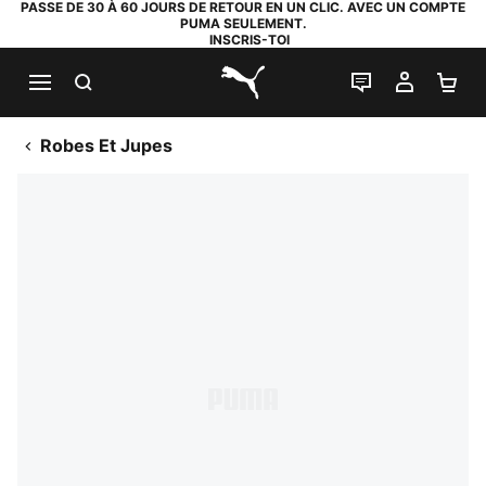
PASSE DE 30 À 60 JOURS DE RETOUR EN UN CLIC. AVEC UN COMPTE
PUMA SEULEMENT.
INSCRIS-TOI
RECHERCHE
LIVE CHAT
MON C
PA
PUMA.com
Robes Et Jupes