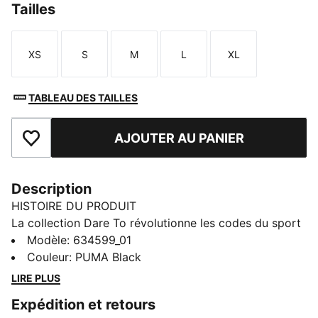
Tailles
XS
S
M
L
XL
Taille
Taille
Taille
Taille
Taille
TABLEAU DES TAILLES
AJOUTER AU PANIER
Ajouter aux favoris
Description
HISTOIRE DU PRODUIT
La collection Dare To révolutionne les codes du sport
et de la mode avec des modèles forts et modernes
Modèle
:
634599_01
pour créer des outfits uniques. Montre-leur ton style
Couleur
:
PUMA Black
avec cette jupe. Ose la différence. Et va donc vivre
LIRE PLUS
cette vie. Ose être toi-même.
Expédition et retours
CARACTÉRISTIQUES + AVANTAGES