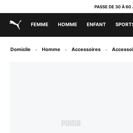
PASSE DE 30 À 60
FEMME
HOMME
ENFANT
SPORT
PUMA.com
PUMA x TRANSFORMERS
PUMA x DORA THE EXPLORER
Chaussures faciles à enfiler
Vêtements à moins de 40 €
Domicile
Homme
Accessoires
Accessoi