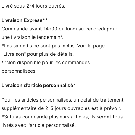
recyclé
Livré sous 2-4 jours ouvrés.
DÉTAILS
Conçu pour : Lifestyle par PUMA
Livraison Express**
Bord incurvé
Commande avant 14h00 du lundi au vendredi pour
Fermeture réglable avec clip en métal pour
une livraison le lendemain*.
personnaliser l’ajustement
*Les samedis ne sont pas inclus. Voir la page
Écusson du club brodé sur l’empiècement avant
"Livraison" pour plus de détails.
Conception à cinq empiècements
**Non disponible pour les commandes
Éléments de design PUMA emblématiques
personnalisées.
Livraison d'article personnalisé*
Pour les articles personnalisés, un délai de traitement
supplémentaire de 2-5 jours ouvrables est à prévoir.
*Si tu as commandé plusieurs articles, ils seront tous
livrés avec l'article personnalisé.