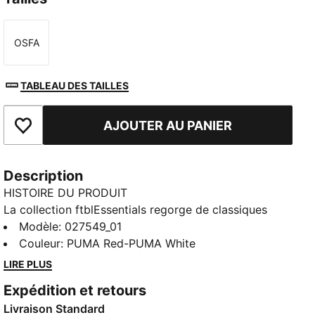
OSFA
Taille
TABLEAU DES TAILLES
AJOUTER AU PANIER
Ajouter aux favoris
Description
HISTOIRE DU PRODUIT
La collection ftblEssentials regorge de classiques
stylés et modernes qui feront le bonheur des fans de
Modèle
:
027549_01
foot. Ornée de l’écusson et des couleurs du Girona
Couleur
:
PUMA Red-PUMA White
F.C., cette casquette est dotée d’une fermeture
LIRE PLUS
réglable pour un ajustement parfait.
Expédition et retours
CARACTÉRISTIQUES + AVANTAGES
Livraison Standard
Confectionné avec un minimum de 20 % de coton