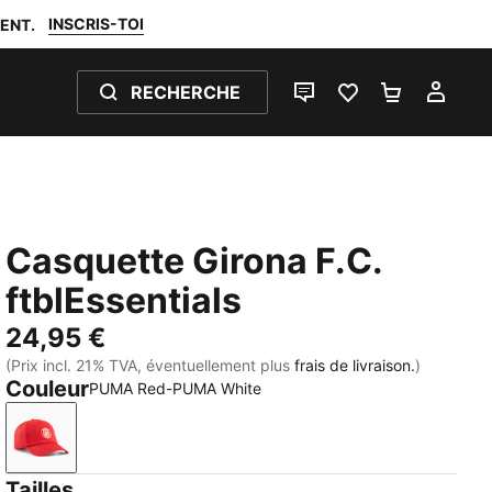
INSCRIS-TOI
ENT.
RECHERCHE
LIVE CHAT
FAVORIS 0
PANIER 0
MON
Casquette Girona F.C.
ftblEssentials
24,95 €
(Prix incl. 21% TVA, éventuellement plus
frais de livraison.
)
Couleur
PUMA Red-PUMA White
PUMA Red-PUMA White
Tailles