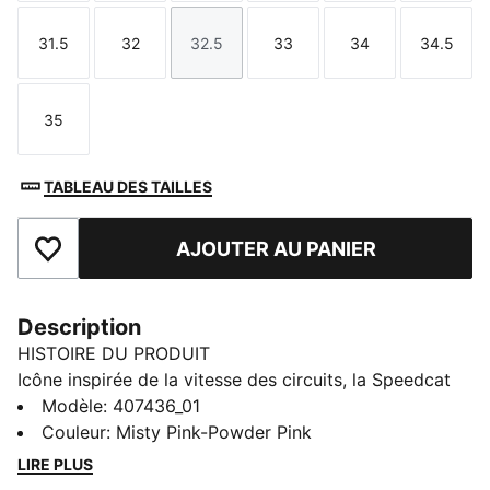
31.5
32
32.5
33
34
34.5
Taille
Taille
Taille
Taille
Taille
Taille
35
Taille
TABLEAU DES TAILLES
AJOUTER AU PANIER
Ajouter aux favoris
Description
HISTOIRE DU PRODUIT
Icône inspirée de la vitesse des circuits, la Speedcat
apporte style et caractère à toutes tes tenues. Elle
Modèle
:
407436_01
brille de mille feux grâce à sa tige pailletée et intègre
Couleur
:
Misty Pink-Powder Pink
une semelle intérieure SOFTFOAM+ pour un confort
LIRE PLUS
total.