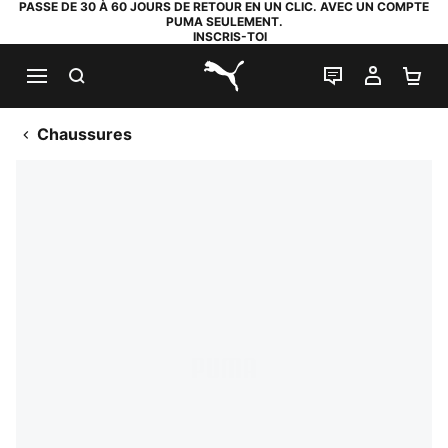
PASSE DE 30 À 60 JOURS DE RETOUR EN UN CLIC. AVEC UN COMPTE
PUMA SEULEMENT.
INSCRIS-TOI
RECHERCHE
LIVE CHAT
MON C
PA
PUMA.com
Chaussures