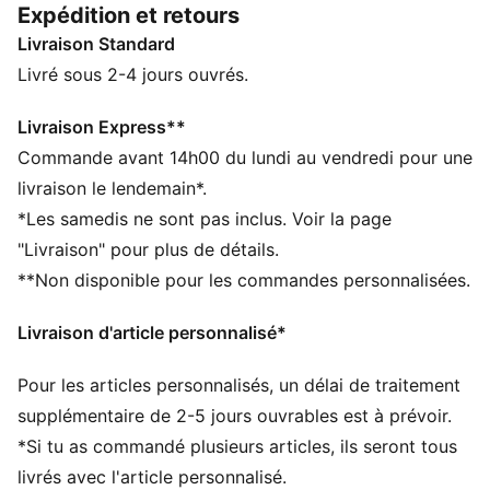
Expédition et retours
DÉTAILS
Livraison Standard
Conçu pour : compléter tes tenues de tous les jours
Largeur : régulière
Livré sous 2-4 jours ouvrés.
Fermeture : Bretelles élastiques
Talon : Talon plat
Livraison Express**
Tige pailletée
Commande avant 14h00 du lundi au vendredi pour une
Détails brandés PUMA
livraison le lendemain*.
Semelle SOFTFOAM+ avec un talon extra-épais pour
*Les samedis ne sont pas inclus. Voir la page
un meilleur confort
"Livraison" pour plus de détails.
PUMA Enfant : recommandé pour les enfants de
**Non disponible pour les commandes personnalisées.
4 à 8 ans
Livraison d'article personnalisé*
Pour les articles personnalisés, un délai de traitement
supplémentaire de 2-5 jours ouvrables est à prévoir.
*Si tu as commandé plusieurs articles, ils seront tous
livrés avec l'article personnalisé.