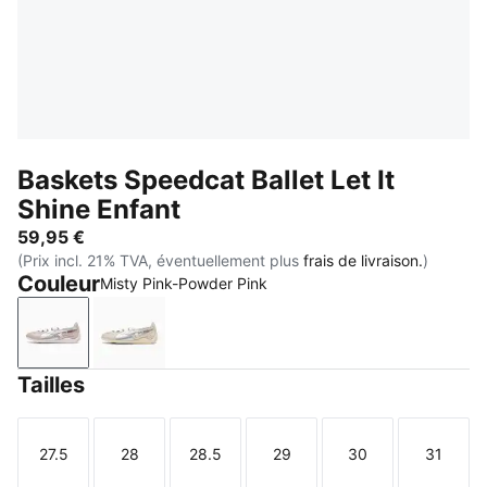
Baskets Speedcat Ballet Let It
Shine Enfant
59,95 €
(Prix incl. 21% TVA, éventuellement plus
frais de livraison.
)
Couleur
Misty Pink-Powder Pink
Misty Pink-Powder Pink
Silver Fog-Alpine Snow
Tailles
27.5
28
28.5
29
30
31
Taille
Taille
Taille
Taille
Taille
Taille