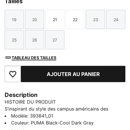
Tailles
19
20
21
22
23
24
Taille
Taille
Taille
Taille
Taille
Taille
25
26
27
Taille
Taille
Taille
TABLEAU DES TAILLES
AJOUTER AU PANIER
Ajouter aux favoris
Description
HISTOIRE DU PRODUIT
S’inspirant du style des campus américains des
années 90, la PUMA Caven 2.0 est un modèle rétro
Modèle
:
393841_01
misant sur une esthétique américaine vintage. La
Couleur
:
PUMA Black-Cool Dark Gray
conception de la tige est fidèle à l’ADN du PUMA,