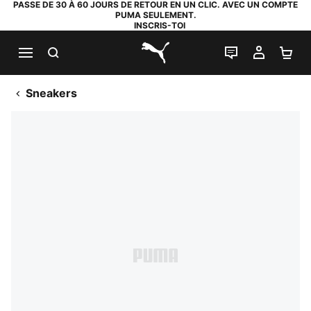
PASSE DE 30 À 60 JOURS DE RETOUR EN UN CLIC. AVEC UN COMPTE
PUMA SEULEMENT.
INSCRIS-TOI
RECHERCHE
LIVE CHAT
MON C
PA
PUMA.com
Sneakers