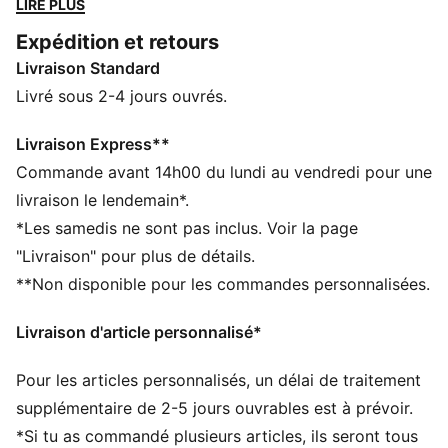
LIRE PLUS
tandis que la semelle SoftFoam+ offre un meilleur
Expédition et retours
amorti et un confort optimal tout au long de la
Livraison Standard
journée.
CARACTÉRISTIQUES + AVANTAGES
Livré sous 2-4 jours ouvrés.
SOFTFOAM+ : semelle intérieure confortable conçue
pour offrir un amorti doux grâce au talon ultra-épais
Livraison Express**
DÉTAILS
Commande avant 14h00 du lundi au vendredi pour une
Tige en cuir synthétique
livraison le lendemain*.
Élastiques et fermeture velcro
*Les samedis ne sont pas inclus. Voir la page
Semelle intermédiaire et semelle extérieure en
"Livraison" pour plus de détails.
caoutchouc
**Non disponible pour les commandes personnalisées.
Bande PUMA Formstrip
Détails brandés PUMA
Livraison d'article personnalisé*
Pour les articles personnalisés, un délai de traitement
supplémentaire de 2-5 jours ouvrables est à prévoir.
*Si tu as commandé plusieurs articles, ils seront tous