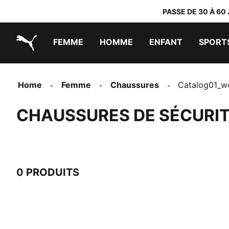
PASSE DE 30 À 60
FEMME
HOMME
ENFANT
SPORT
PUMA.com
PUMA x TRANSFORMERS
PUMA x DORA THE EXPLORER
Chaussures faciles à enfiler
Vêtements à moins de 40 €
Home
Femme
Chaussures
Catalog01_
CHAUSSURES DE SÉCURIT
0 PRODUITS
0 PRODUITS