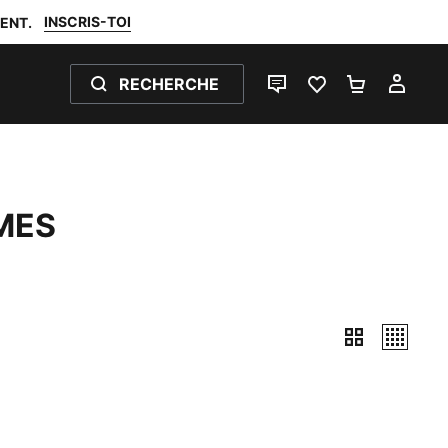
INSCRIS-TOI
ENT.
RECHERCHE
LIVE CHAT
FAVORIS 0
PANIER 0
MON
MES