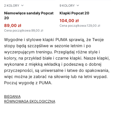
2
KOLORY
9
KOLORY
PUMA White-Wild Pink-Wild Pink
Niemowlęce sandały Popcat
Rosy Outlook-Chocolate Br
Klapki Popcat 20
20
104,00 zł
89,00 zł
Cena początkowa
:
129,00 zł
Cena początkowa
:
99,00 zł
Wygodne i stylowe klapki PUMA sprawią, że Twoje
stopy będą szczęśliwe w sezonie letnim i po
wyczerpującym treningu. Przeglądaj różne style i
kolory, na przykład białe i czarne klapki. Nasze klapki,
wykonane z miękką wkładką i podeszwą o dobrej
przyczepności, są uniwersalne i łatwe do spakowania,
więc można je zabrać na siłownię lub na letni wypad.
Poczuj wygodę z PUMA.
BIEGANIA
RÓWNOWAGA EKOLOGICZNA