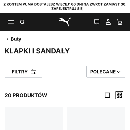
Z KONTEM PUMA DOSTAJESZ WIĘCEJ: 60 DNI NA ZWROT ZAMIAST 30.
ZAREJESTRUJ SIĘ
SZUKAJ
CZAT NA Ż
MOJE 
KO
PUMA.com
Buty
KLAPKI I SANDAŁY
FILTRY
POLECANE
SORTUJ WEDŁUG
20 PRODUKTÓW
20 PRODUKTÓW