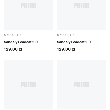
8
KOLORY
8
KOLORY
Dusky Rosewood-Buttercream-PUMA Black
Sandały Leadcat 2.0
Earthy Green-Bright Mango
Sandały Leadcat 2.0
129,00 zł
129,00 zł