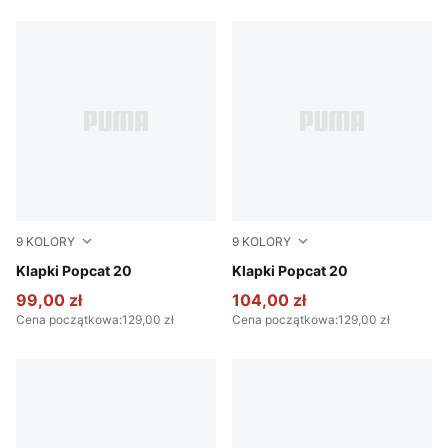
9
KOLORY
9
KOLORY
PUMA White-Apricot Blush
Klapki Popcat 20
Puma Black-Puma Black-Pu
Klapki Popcat 20
99,00 zł
104,00 zł
Cena początkowa
:
129,00 zł
Cena początkowa
:
129,00 zł