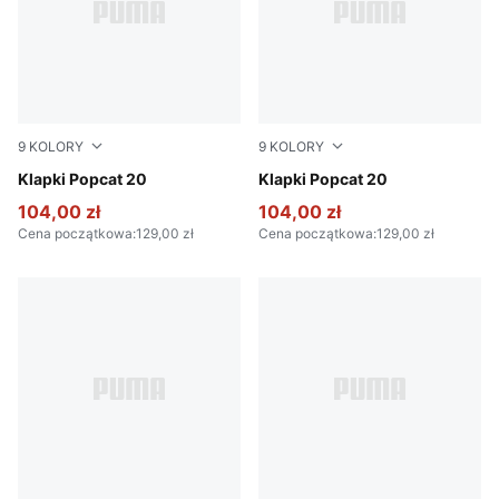
9
KOLORY
9
KOLORY
PUMA White-Dark Coal
Klapki Popcat 20
PUMA White-PUMA Black
Klapki Popcat 20
104,00 zł
104,00 zł
Cena początkowa
:
129,00 zł
Cena początkowa
:
129,00 zł