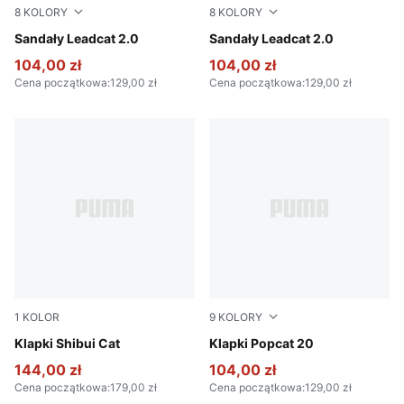
8
KOLORY
8
KOLORY
PUMA White-PUMA Black
Sandały Leadcat 2.0
Peacoat-Puma White
Sandały Leadcat 2.0
104,00 zł
104,00 zł
Cena początkowa
:
129,00 zł
Cena początkowa
:
129,00 zł
1
KOLOR
9
KOLORY
PUMA Black-PUMA Black
Klapki Shibui Cat
Inky Blue-PUMA White
Klapki Popcat 20
144,00 zł
104,00 zł
Cena początkowa
:
179,00 zł
Cena początkowa
:
129,00 zł