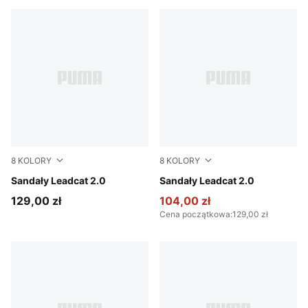
8
KOLORY
8
KOLORY
Emerald Ice-Dazzling Yellow
Sandały Leadcat 2.0
PUMA Black-PUMA Black
Sandały Leadcat 2.0
129,00 zł
104,00 zł
Cena początkowa
:
129,00 zł