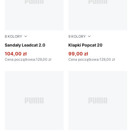
8
KOLORY
9
KOLORY
PUMA Black-PUMA White
Sandały Leadcat 2.0
Emerald Ice-Alpine Snow
Klapki Popcat 20
104,00 zł
99,00 zł
Cena początkowa
:
129,00 zł
Cena początkowa
:
129,00 zł