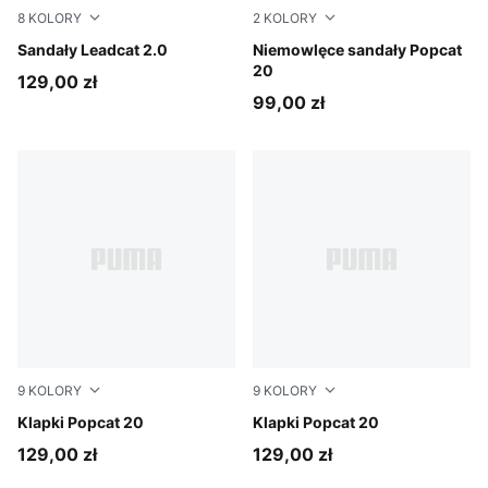
8
KOLORY
2
KOLORY
Chocolate Brown-Alpine Snow-Yellow Sizzle
Sandały Leadcat 2.0
PUMA White-Green Fruit-Rac
Niemowlęce sandały Popcat
20
129,00 zł
99,00 zł
9
KOLORY
9
KOLORY
Lucite-Blue Jewel
Klapki Popcat 20
Mauve Pop-Apple Spritz
Klapki Popcat 20
129,00 zł
129,00 zł