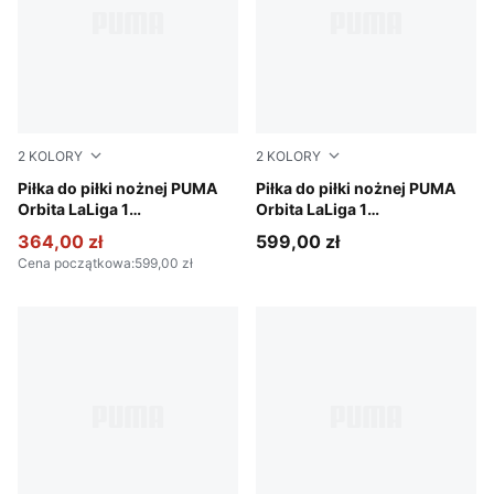
2
KOLORY
2
KOLORY
Fluo Yellow-multicolor
Piłka do piłki nożnej PUMA
PUMA White-multicolor
Piłka do piłki nożnej PUMA
Orbita LaLiga 1
Orbita LaLiga 1
(profesjonalna jakość FIFA®)
(profesjonalna jakość FIFA®)
364,00 zł
599,00 zł
Cena początkowa
:
599,00 zł