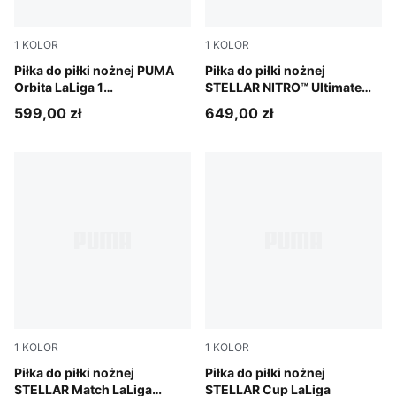
1
KOLOR
1
KOLOR
PUMA White-multicolor
Piłka do piłki nożnej PUMA
PUMA White-multicolor
Piłka do piłki nożnej
Orbita LaLiga 1
STELLAR NITRO™ Ultimate
(profesjonalna jakość FIFA®)
LaLiga (profesjonalna jakość
599,00 zł
649,00 zł
FIFA®)
1
KOLOR
1
KOLOR
PUMA White-multicolor
Piłka do piłki nożnej
PUMA White-multicolor
Piłka do piłki nożnej
STELLAR Match LaLiga
STELLAR Cup LaLiga