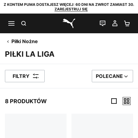
Z KONTEM PUMA DOSTAJESZ WIĘCEJ: 60 DNI NA ZWROT ZAMIAST 30.
ZAREJESTRUJ SIĘ
SZUKAJ
CZAT NA Ż
MOJE 
KO
PUMA.com
Piłki Nożne
PIŁKI LA LIGA
FILTRY
POLECANE
SORTUJ WEDŁUG
8 PRODUKTÓW
8 PRODUKTÓW