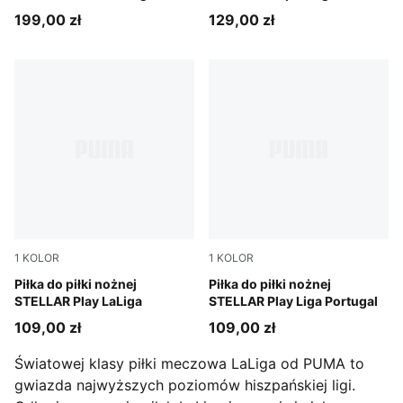
(jakość FIFA®)
199,00 zł
129,00 zł
1
KOLOR
1
KOLOR
PUMA White-multicolor
Piłka do piłki nożnej
PUMA White-multicolor
Piłka do piłki nożnej
STELLAR Play LaLiga
STELLAR Play Liga Portugal
109,00 zł
109,00 zł
Światowej klasy piłki meczowa LaLiga od PUMA to
gwiazda najwyższych poziomów hiszpańskiej ligi.