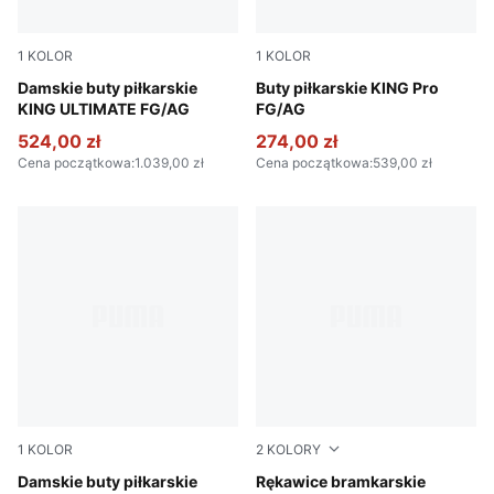
1
KOLOR
1
KOLOR
PUMA Silver-PUMA Black-Sun Struck-PUMA White
Damskie buty piłkarskie
PUMA Silver-PUMA Black-S
Buty piłkarskie KING Pro
KING ULTIMATE FG/AG
FG/AG
524,00 zł
274,00 zł
Cena początkowa
:
1.039,00 zł
Cena początkowa
:
539,00 zł
1
KOLOR
2
KOLORY
PUMA Silver-PUMA Black-Sun Struck-PUMA White
Damskie buty piłkarskie
PUMA White-Glowing Red-Ul
Rękawice bramkarskie