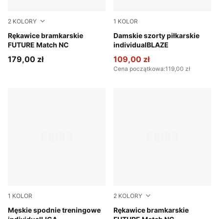
2
KOLORY
1
KOLOR
Heat Fire-Ravish
Rękawice bramkarskie
Gray Sky-PUMA White-Royal
Damskie szorty piłkarskie
FUTURE Match NC
individualBLAZE
179,00 zł
109,00 zł
Cena początkowa
:
119,00 zł
1
KOLOR
2
KOLORY
PUMA Black-PUMA White-Shadow Gray
Męskie spodnie treningowe
PUMA Black-Green Terrain-F
Rękawice bramkarskie