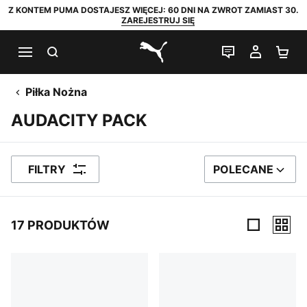
Z KONTEM PUMA DOSTAJESZ WIĘCEJ: 60 DNI NA ZWROT ZAMIAST 30.
ZAREJESTRUJ SIĘ
SZUKAJ
CZAT NA Ż
MOJE 
KO
PUMA.com
Piłka Nożna
AUDACITY PACK
FILTRY
POLECANE
SORTUJ WEDŁUG
17 PRODUKTÓW
17 PRODUKTÓW