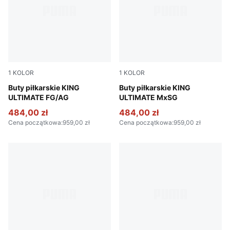
1
KOLOR
1
KOLOR
PUMA Silver-PUMA Black-Sun Struck-PUMA White
Buty piłkarskie KING
PUMA Silver-PUMA Black-S
Buty piłkarskie KING
ULTIMATE FG/AG
ULTIMATE MxSG
484,00 zł
484,00 zł
Cena początkowa
:
959,00 zł
Cena początkowa
:
959,00 zł