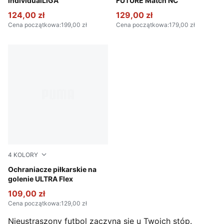
individualLIGA
FUTURE Match NC
124,00 zł
129,00 zł
Cena początkowa
:
199,00 zł
Cena początkowa
:
179,00 zł
4
KOLORY
Icy Blue-Blue Jewel
Ochraniacze piłkarskie na
golenie ULTRA Flex
109,00 zł
Cena początkowa
:
129,00 zł
Nieustraszony futbol zaczyna się u Twoich stóp.