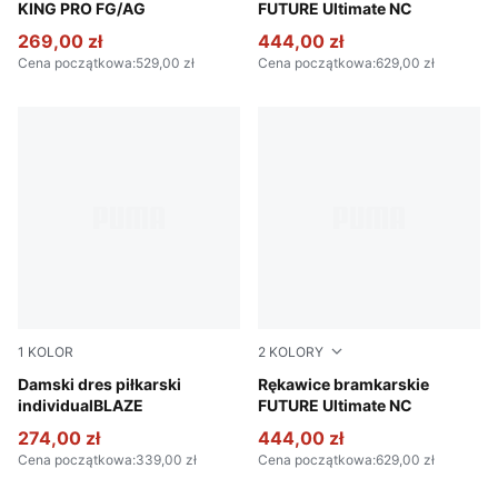
KING PRO FG/AG
FUTURE Ultimate NC
269,00 zł
444,00 zł
Cena początkowa
:
529,00 zł
Cena początkowa
:
629,00 zł
1
KOLOR
2
KOLORY
Blue Jewel-PUMA White-Intense Lavender
Damski dres piłkarski
PUMA Black-Green Terrain-F
Rękawice bramkarskie
individualBLAZE
FUTURE Ultimate NC
274,00 zł
444,00 zł
Cena początkowa
:
339,00 zł
Cena początkowa
:
629,00 zł