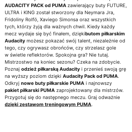
AUDACITY PACK od PUMA
zawierający buty FUTURE,
ULTRA i KING został stworzony dla Neymara Jra,
Fridoliny Rolfö, Xaviego Simonsa oraz wszystkich
tych, którzy żyją dla ważnych chwil. Kiedy każdy
mecz wydaje się być finałem, dzięki
butom piłkarskim
Audacity
możesz pokazać swój talent, niezależnie od
tego, czy ogrywasz obrońców, czy strzelasz gole
w świetle reflektorów. Spokojna gra? Nie tutaj.
Mistrzostwo na koniec sezonu? Czeka na zdobycie.
Poznaj
odzież piłkarską Audacity
i przenieś swoją grę
na wyższy poziom dzięki
Audacity Pack od PUMA
.
Odkryj
nowe buty piłkarskie PUMA
i najnowszy
pakiet piłkarski PUMA
zaprojektowany dla mistrzów.
Przygotuj się do następnego meczu. Graj odważnie
dzięki zestawom treningowym PUMA
.