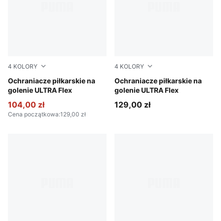
4
KOLORY
4
KOLORY
Yellow Alert-PUMA Black
Ochraniacze piłkarskie na
PUMA White-Ultra Red
Ochraniacze piłkarskie na
golenie ULTRA Flex
golenie ULTRA Flex
104,00 zł
129,00 zł
Cena początkowa
:
129,00 zł