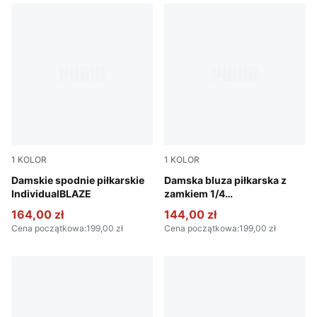
1
KOLOR
1
KOLOR
Gray Sky-PUMA White-Royal Sapphire
Damskie spodnie piłkarskie
Gray Sky-PUMA White-Royal
Damska bluza piłkarska z
IndividualBLAZE
zamkiem 1/4
individualBLAZE
164,00 zł
144,00 zł
Cena początkowa
:
199,00 zł
Cena początkowa
:
199,00 zł