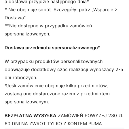
a dostawa przyjdzie następnego dnia*.
Regulowany pasek na ramię
* Nie obejmuje sobót. Szczegóły: patrz „Wsparcie >
Poręczny parciany uchwyt
Dostawa”.
Charakterystyczne detale marki PUMA
**Nie dostępne w przypadku zamówień
spersonalizowanych.
Dostawa przedmiotu spersonalizowanego*
W przypadku produktów personalizowanych
obowiązuje dodatkowy czas realizacji wynoszący 2-5
dni roboczych.
*Jeśli zamówienie obejmuje kilka przedmiotów,
zostaną one dostarczone razem z przedmiotem
spersonalizowanym.
BEZPŁATNA WYSYŁKA
ZAMÓWIEŃ POWYŻEJ 230 zl.
60 DNI NA ZWROT TYLKO Z KONTEM PUMA.