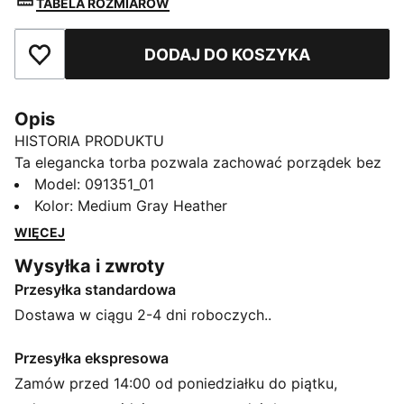
TABELA ROZMIARÓW
DODAJ DO KOSZYKA
Dodaj do ulubionych
Opis
HISTORIA PRODUKTU
Ta elegancka torba pozwala zachować porządek bez
wysiłku. Ma główną komorę zapinaną na zamek,
Model
:
091351_01
regulowany pasek na ramię i poręczny parciany
Kolor
:
Medium Gray Heather
uchwyt oraz jest idealna na codzienne przygody.
WIĘCEJ
Poznaj idealne połączenie funkcjonalności i stylu z
Wysyłka i zwroty
PUMA.
Przesyłka standardowa
CECHY + KORZYŚCI
Produkt wykonany w co najmniej 90% z materiałów
Dostawa w ciągu 2-4 dni roboczych..
pochodzących z recyklingu
SZCZEGÓŁY
Przesyłka ekspresowa
Główna komora z zapięciem an zamek
Zamów przed 14:00 od poniedziałku do piątku,
Wewnętrzna kieszeń wsuwana