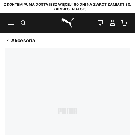
Z KONTEM PUMA DOSTAJESZ WIĘCEJ: 60 DNI NA ZWROT ZAMIAST 30.
ZAREJESTRUJ SIĘ
SZUKAJ
CZAT NA Ż
MOJE 
KO
PUMA.com
Akcesoria