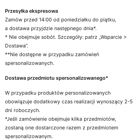
mają kultowe wstawki T7 na nogawkach.
CECHY + KORZYŚCI
Przesyłka ekspresowa
Odzież ta, objęta programem RE:FIBRE, jest wykonana
Zamów przed 14:00 od poniedziałku do piątku,
w co najmniej 95% z materiału pochodzącego z
a dostawa przyjdzie następnego dnia*.
recyklingu z odpadów tekstylnych i innych zużytych
* Nie obejmuje sobót. Szczegóły: patrz „Wsparcie >
materiałów.
Dostawa”.
SZCZEGÓŁY
**Nie dostępne w przypadku zamówień
Krój: Luźny
Materiał główny: Podwójna pika
spersonalizowanych.
Elastyczny pasek ze ściąganym sznurkiem
Długość: Krótka
Dostawa przedmiotu spersonalizowanego*
Stan: Średni
Kieszenie: Kieszenie na zamek
W przypadku produktów personalizowanych
obowiązuje dodatkowy czas realizacji wynoszący 2-5
dni roboczych.
*Jeśli zamówienie obejmuje kilka przedmiotów,
zostaną one dostarczone razem z przedmiotem
spersonalizowanym.