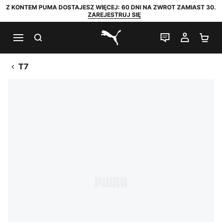
Z KONTEM PUMA DOSTAJESZ WIĘCEJ: 60 DNI NA ZWROT ZAMIAST 30.
ZAREJESTRUJ SIĘ
SZUKAJ
CZAT NA Ż
MOJE 
KO
PUMA.com
T7