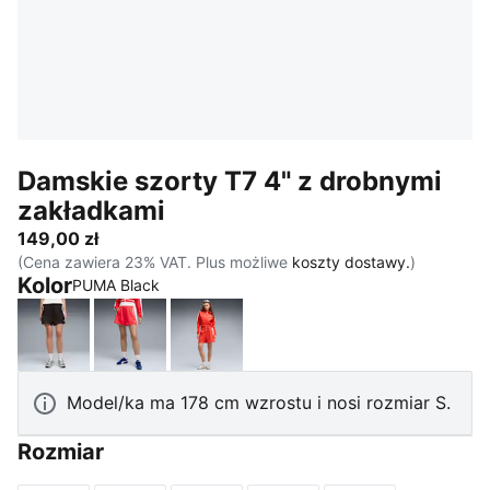
Damskie szorty T7 4" z drobnymi
zakładkami
149,00 zł
(Cena zawiera 23% VAT. Plus możliwe
koszty dostawy.
)
Kolor
PUMA Black
PUMA Black
For All Time Red
Red Flash
Model/ka ma 178 cm wzrostu i nosi rozmiar S.
Rozmiar