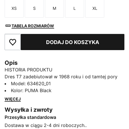
XS
S
M
L
XL
Rozmiar
Rozmiar
Rozmiar
Rozmiar
Rozmiar
TABELA ROZMIARÓW
DODAJ DO KOSZYKA
Dodaj do ulubionych
Opis
HISTORIA PRODUKTU
Dres T7 zadebiutował w 1968 roku i od tamtej pory
zmienia zasady gry. Dzięki charakterystycznym
Model
:
634620_01
bocznym panelom, czystemu krojowi i
Kolor
:
PUMA Black
charakterystycznemu DNA PUMA model T7 zyskał
WIĘCEJ
status ikony. W tym sezonie ten klasyk zyskuje
Wysyłka i zwroty
mocniejszy charakter dzięki wyrazistej palecie
Przesyłka standardowa
kolorów, luźnym i krótszym fasonom oraz dużemu
logo PUMA Cat, które dodaje zadziorności. Te szorty
Dostawa w ciągu 2-4 dni roboczych..