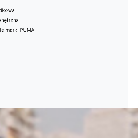
odkowa
nętrzna
ale marki PUMA