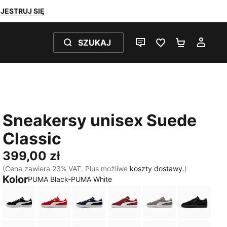
JESTRUJ SIĘ
SZUKAJ
CZAT NA ŻYWO
ULUBIONE 0
KOSZYK 
MOJ
Sneakersy unisex Suede
Classic
399,00 zł
(Cena zawiera 23% VAT. Plus możliwe
koszty dostawy.
)
Kolor
PUMA Black-PUMA White
PUMA Black-PUMA White
For All Time Red-PUMA White
PUMA Navy-PUMA White
Team Regal Red-PUMA Wh
Cast Iron-PUMA 
PUMA Bl