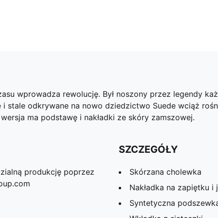
zasu wprowadza rewolucję. Był noszony przez legendy każd
 stale odkrywane na nowo dziedzictwo Suede wciąż rośnie
a wersja ma podstawę i nakładki ze skóry zamszowej.
SZCZEGÓŁY
zialną produkcję poprzez
Skórzana cholewka
roup.com
Nakładka na zapiętku i
Syntetyczna podszewk