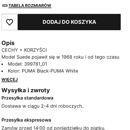
TABELA ROZMIARÓW
DODAJ DO KOSZYKA
Dodaj do ulubionych
Opis
CECHY + KORZYŚCI
Model Suede pojawił się w 1968 roku i od tego czasu
wprowadza rewolucję. Był noszony przez legendy
Model
:
399781_01
każdego pokolenia i cały czas jest klasyką
Kolor
:
PUMA Black-PUMA White
sportowego obuwia. Natychmiast rozpoznawalne i
WIĘCEJ
stale odkrywane na nowo dziedzictwo Suede wciąż
Wysyłka i zwroty
rośnie i jest reprezentowane przez autentyczne i
Przesyłka standardowa
wyraziste osoby, które noszą te kultowe buty. Ta
wersja ma podstawę i nakładki ze skóry zamszowej.
Dostawa w ciągu 2-4 dni roboczych..
CECHY + KORZYŚCI
Skórzane produkty PUMA wspierają odpowiedzialną
Przesyłka ekspresowa
produkcję poprzez Leather Working Group.
Zamów przed 14:00 od poniedziałku do piątku,