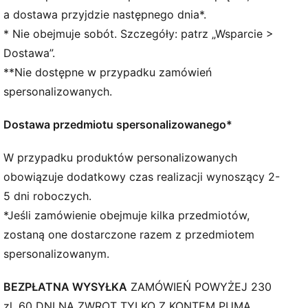
www.leatherworkinggroup.com
a dostawa przyjdzie następnego dnia*.
SZCZEGÓŁY
* Nie obejmuje sobót. Szczegóły: patrz „Wsparcie >
Skórzana cholewka
Dostawa”.
Nakładka na zapiętku i język ze skóry zamszowej
**Nie dostępne w przypadku zamówień
Syntetyczna podszewka
Wkładka z siateczki
spersonalizowanych.
Gumowa podeszwa środkowa
Gumowa podeszwa zewnętrzna
Dostawa przedmiotu spersonalizowanego*
Charakterystyczne detale marki PUMA
W przypadku produktów personalizowanych
obowiązuje dodatkowy czas realizacji wynoszący 2-
5 dni roboczych.
*Jeśli zamówienie obejmuje kilka przedmiotów,
zostaną one dostarczone razem z przedmiotem
spersonalizowanym.
BEZPŁATNA WYSYŁKA
ZAMÓWIEŃ POWYŻEJ 230
zl. 60 DNI NA ZWROT TYLKO Z KONTEM PUMA.