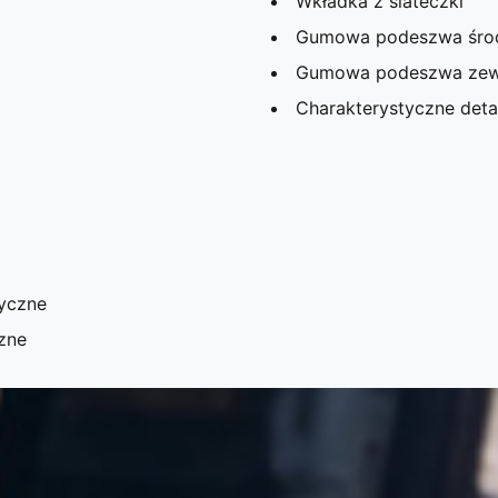
Wkładka z siateczki
Gumowa podeszwa śr
Gumowa podeszwa zew
Charakterystyczne det
tyczne
zne