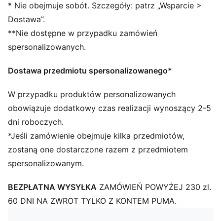
* Nie obejmuje sobót. Szczegóły: patrz „Wsparcie >
Skórzane produkty PUMA wspierają odpowiedzialną
Dostawa”.
produkcję poprzez Leather Working Group.
**Nie dostępne w przypadku zamówień
www.leatherworkinggroup.com
SZCZEGÓŁY
spersonalizowanych.
Standardowy krój
Zaokrąglony przód
Dostawa przedmiotu spersonalizowanego*
Skórzana cholewka
Sznurowane zapięcie
W przypadku produktów personalizowanych
Gumowa podeszwa zewnętrzna
obowiązuje dodatkowy czas realizacji wynoszący 2-5
Zamszowy pasek PUMA Formstrip z boku
dni roboczych.
Logo PUMA Cat wyhaftowane na palcach
*Jeśli zamówienie obejmuje kilka przedmiotów,
zostaną one dostarczone razem z przedmiotem
spersonalizowanym.
BEZPŁATNA WYSYŁKA
ZAMÓWIEŃ POWYŻEJ 230 zl.
60 DNI NA ZWROT TYLKO Z KONTEM PUMA.