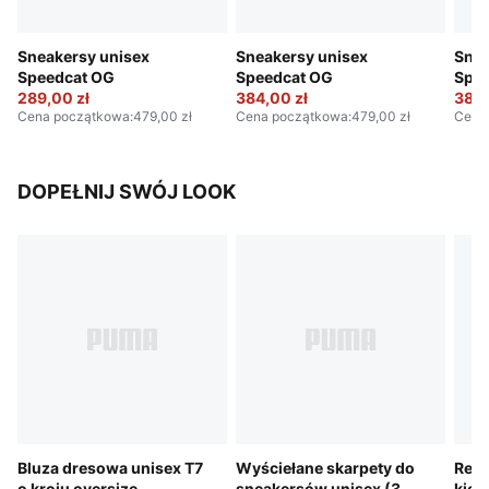
Sneakersy unisex
Sneakersy unisex
Snea
Speedcat OG
Speedcat OG
Spe
289,00 zł
384,00 zł
384,
Cena początkowa
:
479,00 zł
Cena początkowa
:
479,00 zł
Cena
DOPEŁNIJ SWÓJ LOOK
Bluza dresowa unisex T7
Wyściełane skarpety do
Repl
o kroju oversize
sneakersów unisex (3
kier