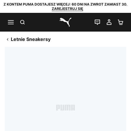
Z KONTEM PUMA DOSTAJESZ WIĘCEJ: 60 DNI NA ZWROT ZAMIAST 30.
ZAREJESTRUJ SIĘ
SZUKAJ
CZAT NA Ż
MOJE 
KO
PUMA.com
Letnie Sneakersy