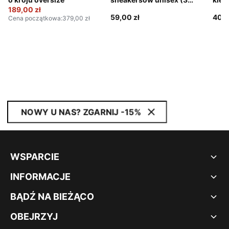
189,00 zł
pary)
Scud
59,00 zł
409,
Cena początkowa
:
379,00 zł
NOWY U NAS? ZGARNIJ -15%
WSPARCIE
INFORMACJE
BĄDŹ NA BIEŻĄCO
OBEJRZYJ