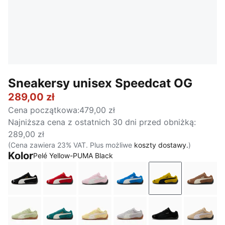
Sneakersy unisex Speedcat OG
289,00 zł
Cena początkowa
:
479,00 zł
Najniższa cena z ostatnich 30 dni przed obniżką
:
289,00 zł
(Cena zawiera 23% VAT. Plus możliwe
koszty dostawy.
)
Kolor
Pelé Yellow-PUMA Black
PUMA Black-PUMA White
For All Time Red-PUMA White
Whisp Of Pink-PUMA White
PUMA Team Royal-PUMA
Pelé Yellow-PU
Haute 
Pistachio Green-Warm White
Emerald Ice-PUMA Black
Pale Lemon-Gum
Vibrant Silver-Gum
PUMA Black-PU
Sand 