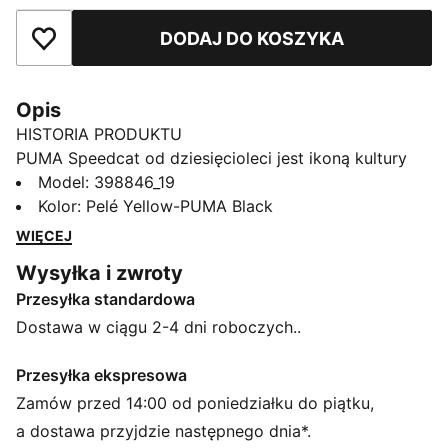
DODAJ DO KOSZYKA
Dodaj do ulubionych
Opis
HISTORIA PRODUKTU
PUMA Speedcat od dziesięcioleci jest ikoną kultury
wyścigowej i stylu ulicznego. Świat po raz pierwszy
Model
:
398846_19
poznał je jako ultracienkie buty do jazdy
Kolor
:
Pelé Yellow-PUMA Black
zaprojektowane tak, aby skracać czasy okrążeń o
WIĘCEJ
milisekundy. Następnie stały się eleganckim
Wysyłka i zwroty
podstawowym elementem odzieży ulicznej, który
Przesyłka standardowa
można zobaczyć na ulicach światowych stolic mody.
Ich historia stale ewoluuje, ponieważ są wybierane
Dostawa w ciągu 2-4 dni roboczych..
przez trendsetterów wyznaczających tempo każdego
pokolenia. Wielki powrót klasyków Speedcat.
Przesyłka ekspresowa
CECHY + KORZYŚCI
Zamów przed 14:00 od poniedziałku do piątku,
IMEVA: Materiał PUMA zapewniający lekkość i
a dostawa przyjdzie następnego dnia*.
wygodę