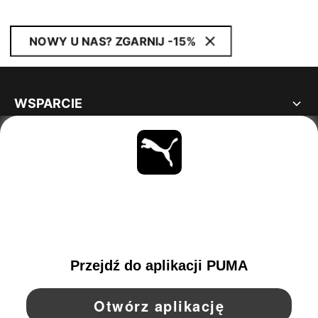
NOWY U NAS? ZGARNIJ -15%
WSPARCIE
INFORMACJE
BĄDŹ NA BIEŻĄCO
OBEJRZYJ
POLAND
YouTube
Twitter
Pinterest
Instagram
Facebo