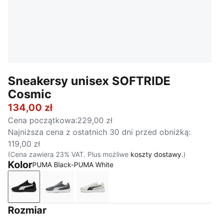
Sneakersy unisex SOFTRIDE
Cosmic
134,00 zł
Cena początkowa
:
229,00 zł
Najniższa cena z ostatnich 30 dni przed obniżką
:
119,00 zł
(Cena zawiera 23% VAT. Plus możliwe
koszty dostawy.
)
Kolor
PUMA Black-PUMA White
PUMA Black-PUMA White
Cool Dark Gray-PUMA White
Vapor Gray-PUMA Black-PUMA Wh
Rozmiar