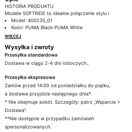
HISTORIA PRODUKTU
Modele SOFTRIDE to idealne połączenie stylu i
funkcjonalności – stworzone, by dotrzymać ci kroku
Model
:
400235_01
na co dzień. Dzięki piance SOFTRIDE, która zapewnia
Kolor
:
PUMA Black-PUMA White
wygodę przez cały dzień, i klasycznemu stylowi
WIĘCEJ
PUMA, ten model będzie twoim ulubionym butem na
Wysyłka i zwroty
co dzień – idealnym w te dni, gdy masz dużo na
Przesyłka standardowa
głowie i ciągle jesteś w ruchu.
CECHY + KORZYŚCI
Dostawa w ciągu 2-4 dni roboczych..
SOFTFOAM+: wygodna wkładka wewnętrzna
zapewniająca miękką amortyzację dzięki bardzo
Przesyłka ekspresowa
grubej pięcie
Zamów przed 14:00 od poniedziałku do piątku,
SOFTRIDE: miękka pianka zaprojektowana z myślą o
a dostawa przyjdzie następnego dnia*.
całodziennej amortyzacji i komforcie
* Nie obejmuje sobót. Szczegóły: patrz „Wsparcie >
SZCZEGÓŁY
Dostawa”.
Standardowa szerokość
**Nie dostępne w przypadku zamówień
Zaokrąglony przód
Zapięcie: Sznurówki
spersonalizowanych.