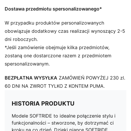
Rodzaj obcasa: Płaski
Podeszwa zewnętrzna EVA
Dostawa przedmiotu spersonalizowanego*
Charakterystyczne detale marki PUMA
Cholewka: materiał syntetyczny; Podszewka: materiał
W przypadku produktów personalizowanych
tekstylny; Wkładka: materiał tekstylny; Podeszwa
obowiązuje dodatkowy czas realizacji wynoszący 2-5
środkowa: EVA; Podeszwa zewnętrzna: Gumowa
dni roboczych.
*Jeśli zamówienie obejmuje kilka przedmiotów,
zostaną one dostarczone razem z przedmiotem
spersonalizowanym.
BEZPŁATNA WYSYŁKA
ZAMÓWIEŃ POWYŻEJ 230 zl.
60 DNI NA ZWROT TYLKO Z KONTEM PUMA.
HISTORIA PRODUKTU
Modele SOFTRIDE to idealne połączenie stylu i
funkcjonalności – stworzone, by dotrzymać ci
kroku na co dzień. Dzięki piance SOFTRIDE,