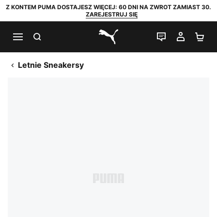
Z KONTEM PUMA DOSTAJESZ WIĘCEJ: 60 DNI NA ZWROT ZAMIAST 30.
ZAREJESTRUJ SIĘ
SZUKAJ
CZAT NA Ż
MOJE 
KO
PUMA.com
Letnie Sneakersy