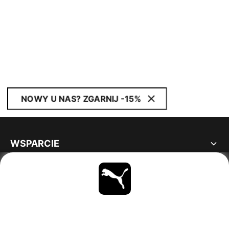
NOWY U NAS? ZGARNIJ -15%
WSPARCIE
INFORMACJE
BĄDŹ NA BIEŻĄCO
OBEJRZYJ