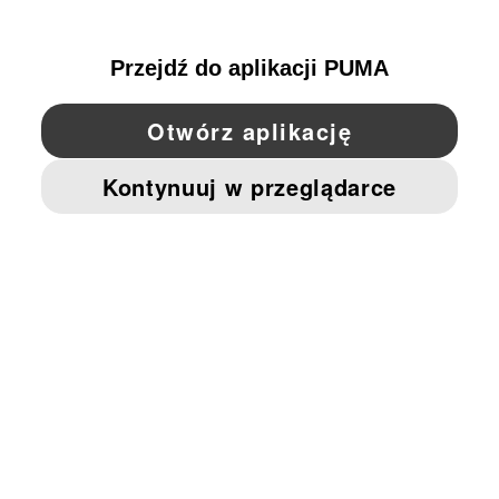
POLAND
YouTube
Twitter
Pinterest
Instagram
Facebo
© PUMA EUROPE GMBH, 2026. WSZYSTKIE PRAWA ZASTRZEŻONE
NADRUK FIRMOWY I DANE PRAWNE