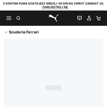
Z KONTEM PUMA DOSTAJESZ WIĘCEJ: 60 DNI NA ZWROT ZAMIAST 30.
ZAREJESTRUJ SIĘ
SZUKAJ
CZAT NA Ż
MOJE 
KO
PUMA.com
Scuderia Ferrari