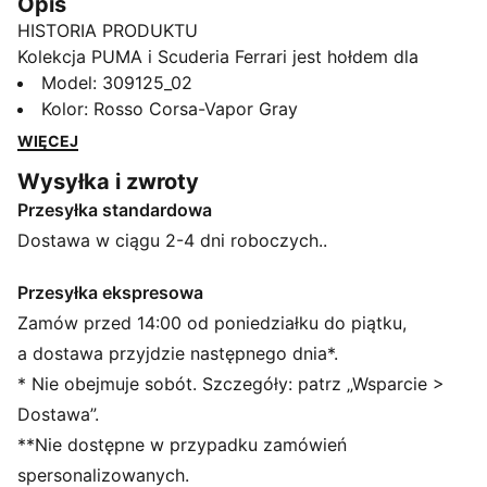
Opis
HISTORIA PRODUKTU
Kolekcja PUMA i Scuderia Ferrari jest hołdem dla
doskonałości w sportach motorowych i legendarnej
Model
:
309125_02
tradycji wyścigowej Ferrari. Ta gama butów, ubrań i
Kolor
:
Rosso Corsa-Vapor Gray
akcesoriów łączy w sobie styl, wygodę i wydajność z
WIĘCEJ
kultowymi kolorami i detalami Scuderia Ferrari, dzięki
Wysyłka i zwroty
czemu możesz pielęgnować dziedzictwo Ferrari,
Przesyłka standardowa
gdziekolwiek się udasz. Te sneakersy przeniosą
dziedzictwo wyścigów do twojej kolekcji.
Dostawa w ciągu 2-4 dni roboczych..
SZCZEGÓŁY
Szerokość: Standardowa
Przesyłka ekspresowa
Kształt noska: Zaokrąglony
Zamów przed 14:00 od poniedziałku do piątku,
Zapięcie: Sznurówki
a dostawa przyjdzie następnego dnia*.
Rodzaj obcasa: Płaski
* Nie obejmuje sobót. Szczegóły: patrz „Wsparcie >
Charakterystyczne detale marki PUMA
Dostawa”.
**Nie dostępne w przypadku zamówień
spersonalizowanych.